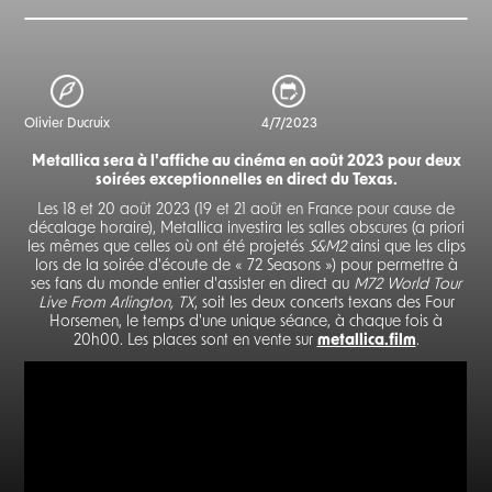
Olivier Ducruix
4/7/2023
Metallica sera à l'affiche au cinéma en août 2023 pour deux
soirées exceptionnelles en direct du Texas.
Les 18 et 20 août 2023 (19 et 21 août en France pour cause de
décalage horaire), Metallica investira les salles obscures (a priori
les mêmes que celles où ont été projetés
S&M2
ainsi que les clips
lors de la soirée d'écoute de « 72 Seasons ») pour permettre à
ses fans du monde entier d'assister en direct au
M72 World Tour
Live From Arlington, TX
, soit les deux concerts texans des Four
Horsemen, le temps d'une unique séance, à chaque fois à
20h00. Les places sont en vente sur
metallica.film
.