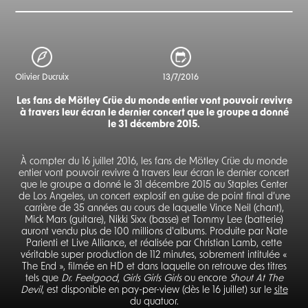
Olivier Ducruix
13/7/2016
Les fans de Mötley Crüe du monde entier vont pouvoir revivre
à travers leur écran le dernier concert que le groupe a donné
le 31 décembre 2015.
À compter du 16 juillet 2016, les fans de Mötley Crüe du monde
entier vont pouvoir revivre à travers leur écran le dernier concert
que le groupe a donné le 31 décembre 2015 au Staples Center
de Los Angeles, un concert explosif en guise de point final d’une
carrière de 35 années au cours de laquelle Vince Neil (chant),
Mick Mars (guitare), Nikki Sixx (basse) et Tommy Lee (batterie)
auront vendu plus de 100 millions d'albums. Produite par Nate
Parienti et Live Alliance, et réalisée par Christian Lamb, cette
véritable super production de 112 minutes, sobrement intitulée «
The End », filmée en HD et dans laquelle on retrouve des titres
tels que
Dr. Feelgood
,
Girls Girls Girls
ou encore
Shout At The
Devil
, est disponible en pay-per-view (dès le 16 juillet) sur le
site
du quatuor.