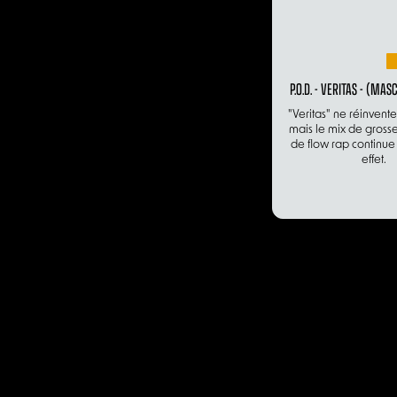
P.O.D. - VERITAS - (MA
"Veritas" ne réinvente
mais le mix de grosse
de flow rap continue 
effet.