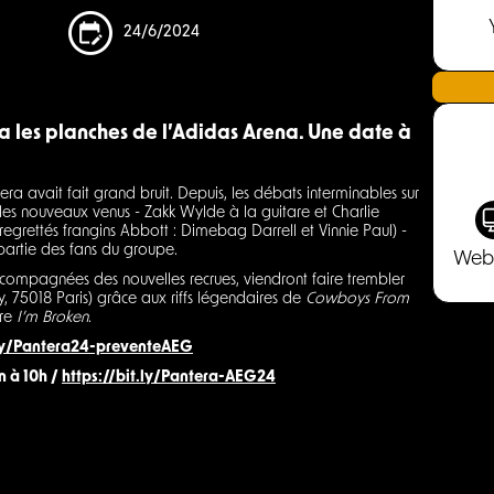
24/6/2024
ra les planches de l’Adidas Arena. Une date à
ra avait fait grand bruit. Depuis, les débats interminables sur
t les nouveaux venus - Zakk Wylde à la guitare et Charlie
 regrettés frangins Abbott : Dimebag Darrell et Vinnie Paul) -
partie des fans du groupe.
Web
ccompagnées des nouvelles recrues, viendront faire trembler
, 75018 Paris) grâce aux riffs légendaires de
Cowboys From
ore
I’m Broken
.
.ly/Pantera24-preventeAEG
n à 10h /
https://bit.ly/Pantera-AEG24