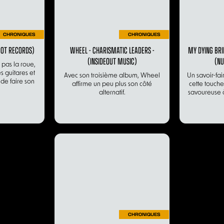
CHRONIQUES
CHRONIQUES
SCOT RECORDS)
WHEEL - CHARISMATIC LEADERS -
MY DYING BRI
(INSIDEOUT MUSIC)
(NU
 pas la roue,
s guitares et
Avec son troisième album, Wheel
Un savoir-fai
de faire son
affirme un peu plus son côté
cette touche
alternatif.
savoureuse 
CHRONIQUES