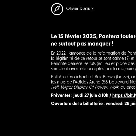
Olivier Ducruix
Le 15 février 2025, Pantera foule
ne surtout pas manquer !
En 2022, l’annonce de la reformation de Pante
la légitimité de ce retour se sont calmé (?) e
Benante derrière les fûts (en lieu et place des
semblent avoir été acceptés par la majeure 
Phil Anselmo (chant) et Rex Brown (basse), a
les murs de l’Adidas Arena (56 boulevard Ney
Hell
,
Vulgar Display Of Power
,
Walk
, ou enc
Préventes : jeudi 27 juin à 10h /
https://bit
Ouverture de la billetterie : vendredi 28 jui