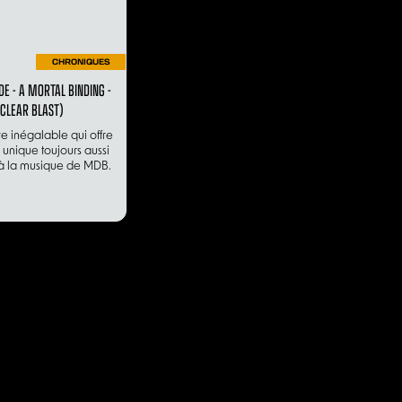
CHRONIQUES
DE - A MORTAL BINDING -
CLEAR BLAST)
re inégalable qui offre
 unique toujours aussi
à la musique de MDB.