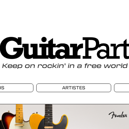
Keep
on
rockin
'
in a free world
OS
ARTISTES