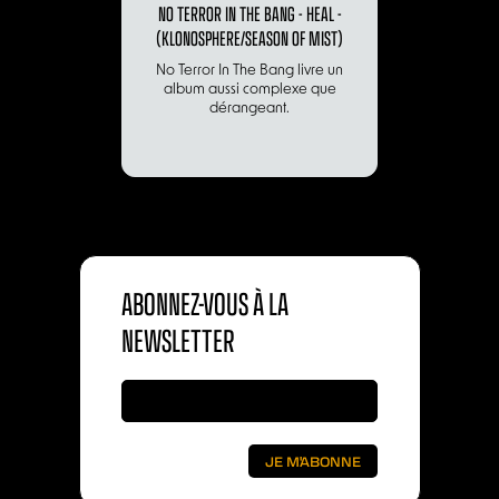
NO TERROR IN THE BANG - HEAL -
(KLONOSPHERE/SEASON OF MIST)
No Terror In The Bang livre un
album aussi complexe que
dérangeant.
ABONNEZ-VOUS À LA
NEWSLETTER