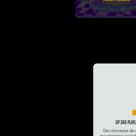
GP 349 PLAYL
Des morceaux de c