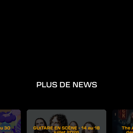
PLUS DE NEWS
au 30
GUITARE EN SCÈNE - 14 au 18
The 
juillet 2026
de