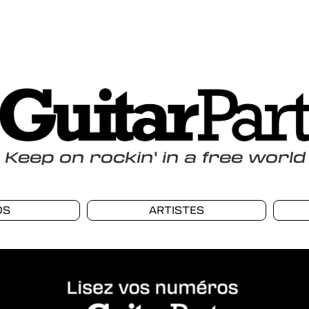
Keep
on
rockin
'
in a free world
OS
ARTISTES