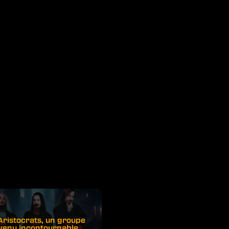
Aristocrats, un groupe
venu incontournable