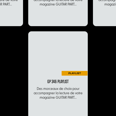
ure de votre
accompagner la lecture de votre
accompagner
 PART...
magazine GUITAR PART...
magazin
PLAYLIST
GP 346 PLAYLIST
Des morceaux de choix pour
accompagner la lecture de votre
magazine GUITAR PART...