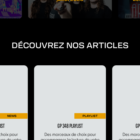
DÉCOUVREZ NOS ARTICLES
NEWS
PLAYLIST
IST
GP 348 PLAYLIST
GP
hoix pour
Des morceaux de choix pour
Des morc