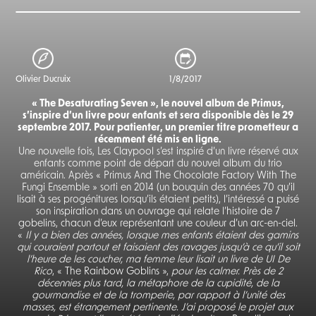
Olivier Ducruix
1/8/2017
« The Desaturating Seven », le nouvel album de Primus,
s’inspire d’un livre pour enfants et sera disponible dès le 29
septembre 2017. Pour patienter, un premier titre prometteur a
récemment été mis en ligne.
Une nouvelle fois, Les Claypool s’est inspiré d’un livre réservé aux
enfants comme point de départ du nouvel album du trio
américain. Après « Primus And The Chocolate Factory With The
Fungi Ensemble » sorti en 2014 (un bouquin des années 70 qu’il
lisait à ses progénitures lorsqu’ils étaient petits), l’intéressé a puisé
son inspiration dans un ouvrage qui relate l’histoire de 7
gobelins, chacun d’eux représentant une couleur d’un arc-en-ciel.
«
Il y a bien des années, lorsque mes enfants étaient des gamins
qui couraient partout et faisaient des ravages jusqu’à ce qu’il soit
l’heure de les coucher, ma femme leur lisait un livre de UI De
Rico
, « The Rainbow Goblins »,
pour les calmer. Près de 2
décennies plus tard, la métaphore de la cupidité, de la
gourmandise et de la tromperie, par rapport à l’unité des
masses, est étrangement pertinente. J’ai proposé le projet aux