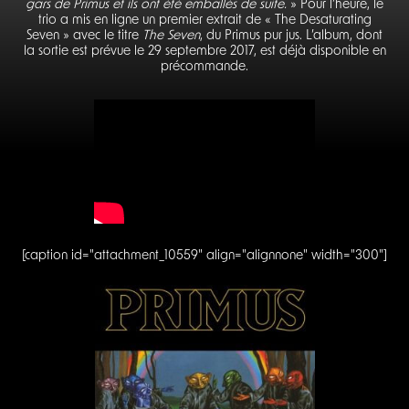
gars de Primus et ils ont été emballés de suite.
» Pour l’heure, le
trio a mis en ligne un premier extrait de « The Desaturating
Seven » avec le titre
The Seven
, du Primus pur jus. L’album, dont
la sortie est prévue le 29 septembre 2017, est déjà disponible en
précommande.
[caption id="attachment_10559" align="alignnone" width="300"]