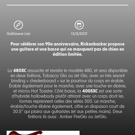
Guillaume Ley
13/3/2021
Pour célébrer son 90e anniversaire, Rickenbacker propose
une guitare et une basse qui ne manquent pas de chien en
édition limitée.
La
480XC
ressuscite et revisite le modèle 480, et sera disponible
en deux finitions, Tobacco Glo ou Jet Glo, avec un très seyant
binding « checkerboard » sur le pourtour du corps en érable.
Érable également pour le manche, avec une touche en ébène,
et micros Hot Toaster. Côté basse, la
4005XC
est une sorte
d’hybride hollowbody plutôt attirant avec un corps dont les
formes reprennent celles des séries 300. Le manche,
érable/touche ébène également, offre un diapason court de
30.5” qui plaira aux guitaristes (et aux petites mains). Deux
finitions là aussi : Amber FireGlo ou JetGlo.