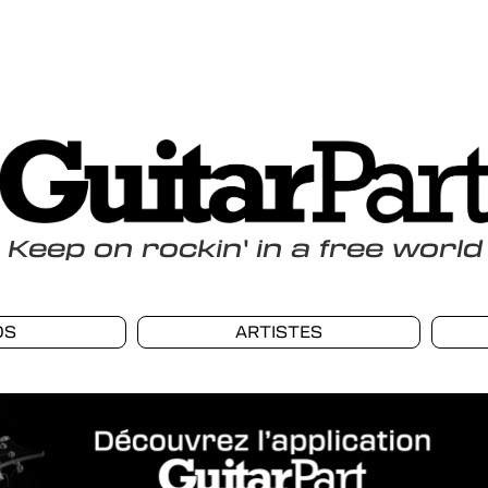
Keep
on
rockin
'
in a free world
OS
ARTISTES