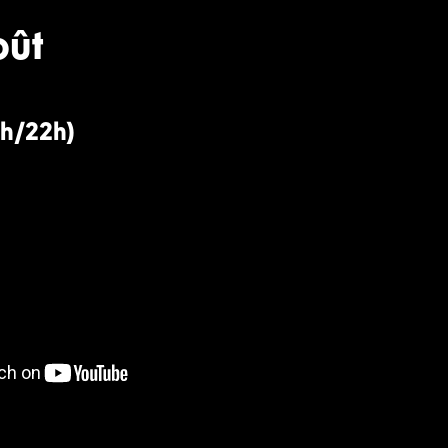
oût
1h/22h)