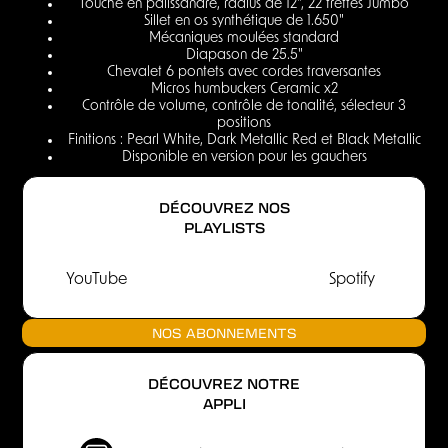
Touche en palissandre, radius de 12", 22 frettes Jumbo
Sillet en os synthétique de 1.650"
Mécaniques moulées standard
Diapason de 25.5"
Chevalet 6 pontets avec cordes traversantes
Micros humbuckers Ceramic x2
Contrôle de volume, contrôle de tonalité, sélecteur 3
positions
Finitions : Pearl White, Dark Metallic Red et Black Metallic
Disponible en version pour les gauchers
DÉCOUVREZ NOS
PLAYLISTS
YouTube
Spotify
NOS ABONNEMENTS
DÉCOUVREZ NOTRE
APPLI