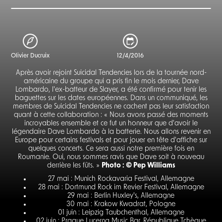
Olivier Ducruix
12/4/2016
Après avoir rejoint Suicidal Tendencies lors de la tournée nord-
américaine du groupe qui a pris fin le mois dernier, Dave
Lombardo, l'ex-batteur de Slayer, a été confirmé pour tenir les
baguettes sur les dates européennes. Dans un communiqué, les
membres de Suicidal Tendencies ne cachent pas leur satisfaction
quant à cette collaboration : « Nous avons passé des moments
incroyables ensemble et ce fut un honneur que d'avoir le
légendaire Dave Lombardo à la batterie. Nous allons revenir en
Europe pour certains festivals et pour jouer en tête d'affiche sur
quelques concerts. Ce sera aussi notre première fois en
Roumanie. Oui, nous sommes ravis que Dave soit à nouveau
derrière les fûts. »
Photo : © Pep Williams
27 mai : Munich Rockavaria Festival, Allemagne
28 mai : Dortmund Rock im Revier Festival, Allemagne
29 mai : Berlin Huxley's, Allemagne
30 mai : Krakow Kwadrat, Pologne
01 juin : Leipzig Taubchenthal, Allemagne
02 juin : Prague Lucerna Music Bar, République Tchèque