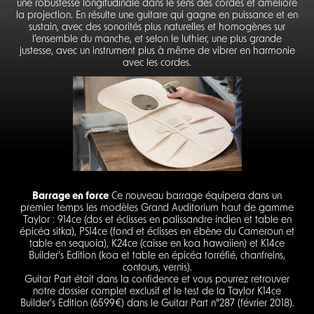
une robustesse longitudinale dans le sens des cordes et améliore
la projection. En résulte une guitare qui gagne en puissance et en
sustain, avec des sonorités plus naturelles et homogènes sur
l’ensemble du manche, et selon le luthier, une plus grande
justesse, avec un instrument plus à même de vibrer en harmonie
avec les cordes.
Barrage en force
Ce nouveau barrage équipera dans un
premier temps les modèles Grand Auditorium haut de gamme
Taylor : 914ce (dos et éclisses en palissandre indien et table en
épicéa sitka), PS14ce (fond et éclisses en ébène du Cameroun et
table en sequoia), K24ce (caisse en koa hawaiien) et K14ce
Builder's Edition (koa et table en épicéa torréfié, chanfreins,
contours, vernis).
Guitar Part était dans la confidence et vous pourrez retrouver
notre dossier complet exclusif et le test de la Taylor K14ce
Builder's Edition (6599€) dans le Guitar Part n°287 (février 2018).