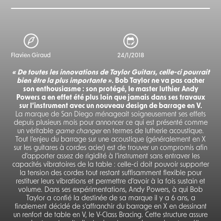
Flavien Giraud
24/1/2018
« De toutes les innovations de Taylor Guitars, celle-ci pourrait
bien être la plus importante ».
Bob Taylor ne va pas cacher
son enthousiasme : son protégé, le master luthier Andy
Powers a en effet été plus loin que jamais dans ses travaux
sur l’instrument avec un nouveau design de barrage en V.
La marque de San Diego ménageait soigneusement ses effets
depuis plusieurs mois pour annoncer ce qui est présenté comme
un véritable
game changer
en termes de lutherie acoustique.
Tout l’enjeu du barrage sur une acoustique (généralement en X
sur les guitares à cordes acier) est de trouver un compromis afin
d’apporter assez de rigidité à l’instrument sans entraver les
capacités vibratoires de la table : celle-ci doit pouvoir supporter
la tension des cordes tout restant suffisamment flexible pour
restituer leurs vibrations et permettre d’avoir à la fois sustain et
volume. Dans ses expérimentations, Andy Powers, à qui Bob
Taylor a confié la destinée de sa marque il y a 6 ans, a
finalement décidé de s’affranchir du barrage en X en dessinant
un renfort de table en V, le V-Class Bracing. Cette structure assure