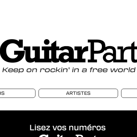
Keep
on
rockin
'
in a free world
OS
ARTISTES