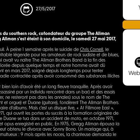
27/5/2017
s du southern rock, cofondateur du groupe The Allman
Allman s’est éteint à son domicile, le samedi 27 mai 2017,
uil. À peine 1 semaine après le suicide de
Chris Cornell
, le
table légende pour les amateurs de rock sudiste et de blues,
i avait vu naître The Allman Brothers Band à la fin des
ériorée depuis quelque temps et notre homme avait dû
nt en mars 2017, soigné depuis longtemps pour tenter
Web
adie contractée après avoir consommé des substances illicites
bien loin d’avoir été un long fleuve tranquille. Après avoir
sassiné par un individu rencontré dans un bar) et des essais
ouer, ne resteront pas dans les annales) sous le nom de The
nt et orgue) et Duane (guitare), fondèrent The Allman Brothers
ire d’albums. Mais c’est un disque live, « At Fillmore East »,
71, qui ouvrit les portes du succès à la formation originaire de
re Duane se tua dans un accident de moto, en octobre 1971,
et opus enregistré en public. En 1975, Gregg Allman épousa la
e eut obtenu le divorce avec Sonny Bono. Un mariage qui, à
s tumultueux : 9 mois après les noces, la chanteuse demanda le