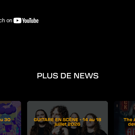
PLUS DE NEWS
au 30
GUITARE EN SCÈNE - 14 au 18
The 
juillet 2026
de