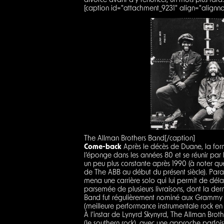
divorce avant d'y renoncer, un mois plus tard
[caption id="attachment_9231" align="alignn
The Allman Brothers Band[/caption]
Come-back
Après le décès de Duane, la form
l’éponge dans les années 80 et se réunir par 
un peu plus constante après 1990 (à noter que
de The ABB au début du présent siècle). Paral
mena une carrière solo qui lui permit de déla
parsemée de plusieurs livraisons, dont la dern
Band fut régulièrement nominé aux Grammy
(meilleure performance instrumentale rock en
À l’instar de Lynyrd Skynyrd, The Allman Brot
(le southern rock), avec une approche parfois