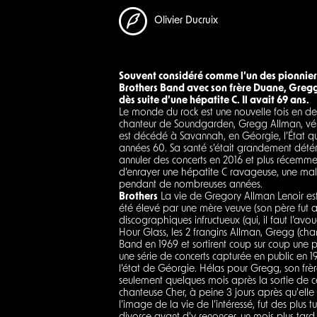
Olivier Ducruix
Souvent considéré comme l’un des pionnier
Brothers Band avec son frère Duane, Gregg 
dès suite d’une hépatite C. Il avait 69 ans.
Le monde du rock est une nouvelle fois en de
chanteur de Soundgarden, Gregg Allman, véri
est décédé à Savannah, en Géorgie, l’État qu
années 60. Sa santé s’était grandement dét
annuler des concerts en 2016 et plus récemme
d’enrayer une hépatite C ravageuse, une mal
pendant de nombreuses années.
Brothers
La vie de Gregory Allman Lenoir est 
été élevé par une mère veuve (son père fut as
discographiques infructueux (qui, il faut l’av
Hour Glass, les 2 frangins Allman, Gregg (cha
Band en 1969 et sortirent coup sur coup une pa
une série de concerts capturée en public en 19
l’état de Géorgie. Hélas pour Gregg, son frè
seulement quelques mois après la sortie de c
chanteuse Cher, à peine 3 jours après qu'ell
l’image de la vie de l’intéressé, fut des plu