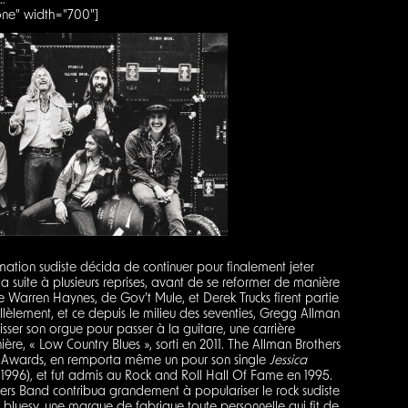
…
one" width="700"]
ation sudiste décida de continuer pour finalement jeter
la suite à plusieurs reprises, avant de se reformer de manière
 Warren Haynes, de Gov’t Mule, et Derek Trucks firent partie
lèlement, et ce depuis le milieu des seventies, Gregg Allman
isser son orgue pour passer à la guitare, une carrière
ière, « Low Country Blues », sorti en 2011. The Allman Brothers
 Awards, en remporta même un pour son single
Jessica
 1996)
,
et fut admis au Rock and Roll Hall Of Fame en 1995.
hers Band contribua grandement à populariser le rock sudiste
 bluesy, une marque de fabrique toute personnelle qui fit de