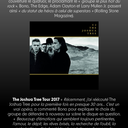
couverture le quatuor, le proclamant le «
groupe le plus hot du
rock
». Bono, The Edge, Adam Clayton et Larry Mullen Jr. passent
ainsi
« du statut de héros à celui de superstars »
(Rolling Stone
Magazine).
The Joshua Tree Tour 2017
«
Récemment, j’ai réécouté
The
Joshua Tree
pour la première fois en presque 30 ans… C’est un
vrai opéra
, a commenté Bono pour expliquer le choix du
groupe de défendre à nouveau sur scène le disque en question
.
«
Beaucoup d’émotions qui semblent toujours pertinentes,
l’amour, le dépit, les rêves brisés, la recherche de l’oubli, la