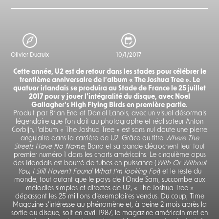
Olivier Ducruix
10/1/2017
Cette année, U2 est de retour dans les stades pour célébrer le
trentième anniversaire de l’album « The Joshua Tree ». Le
quatuor irlandais se produira au Stade de France le 25 juillet
2017 pour y jouer l’intégralité du disque, avec Noel
Gallagher's High Flying Birds en première partie.
Produit par Brian Eno et Daniel Lanois, avec un visuel désormais
légendaire que l’on doit au photographe et réalisateur Anton
Corbijn, l’album « The Joshua Tree » est sans nul doute une pierre
angulaire dans la carrière de U2. Grâce au titre
Where The
Streets Have No Name
, Bono et sa bande décrochent leur tout
premier numéro 1 dans les charts américains. Le cinquième opus
des Irlandais est bourré de tubes en puissance (
With Or Without
You
,
I Still Haven’t Found What I’m looking For
) et le reste du
monde, tout autant que le pays de l’Oncle Sam, succombe aux
mélodies simples et directes de U2, « The Joshua Tree »
dépassant les 25 millions d’exemplaires vendus. Du coup, Time
Magazine s’intéresse au phénomène et, à peine 2 mois après la
sortie du disque, soit en avril 1987, le magazine américain met en