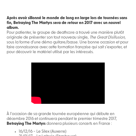
Après avoir sillonné le monde de long en large lors de tournées sans
fin, Betraying The Martyrs sera de retour en 2017 avec un nouvel
album.
Pour patienter, le groupe de deathcore a trouvé une manière plutôt
originale de présenter son tout nouveau single,
The Great Disillusion
,
sous la forme d’une démo guitare/basse. Une bonne occasion et pour
faire connaissance avec cette formation française qui sait s’exporter, et
pour découvrir le matériel utilisé par les intéressés.
À l'occasion de sa grande tournée européenne qui débute en
décembre 2016 et continuera pendant le premier trimestre 2017,
Betraying The Martyrs
donnera plusieurs concerts en France :
16/12/16 – Le Silex (Auxerre)