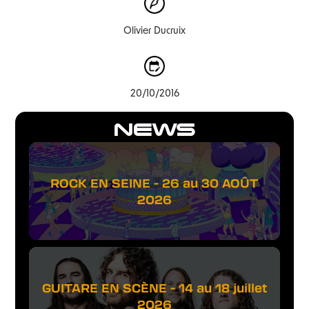
Olivier Ducruix
20/10/2016
NEWS
ROCK EN SEINE - 26 au 30 AOÛT
2026
GUITARE EN SCÈNE - 14 au 18 juillet
2026