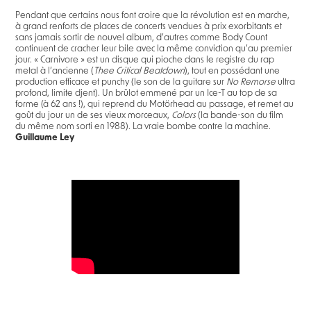
Pendant que certains nous font croire que la révolution est en marche,
à grand renforts de places de concerts vendues à prix exorbitants et
sans jamais sortir de nouvel album, d’autres comme Body Count
continuent de cracher leur bile avec la même conviction qu’au premier
jour. « Carnivore » est un disque qui pioche dans le registre du rap
metal à l’ancienne (
Thee Critical Beatdown
), tout en possédant une
production efficace et punchy (le son de la guitare sur
No Remorse
ultra
profond, limite djent). Un brûlot emmené par un Ice-T au top de sa
forme (à 62 ans !), qui reprend du Motörhead au passage, et remet au
goût du jour un de ses vieux morceaux,
Colors
(la bande-son du film
du même nom sorti en 1988). La vraie bombe contre la machine.
Guillaume Ley