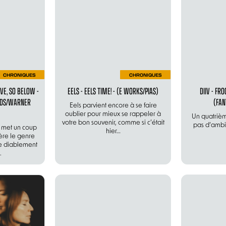
CHRONIQUES
CHRONIQUES
VE, SO BELOW -
EELS - EELS TIME! - (E WORKS/PIAS)
DIIV - FRO
RDS/WARNER
(FAN
Eels parvient encore à se faire
oublier pour mieux se rappeler à
Un quatriè
votre bon souvenir, comme si c’était
pas d’ambit
 met un coup
hier…
ère le genre
e diablement
.