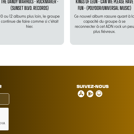
THE DANDY WARHOLS - ROCKMAKER -
KINGS OF LEON - CAN WE PLEASE HAVE
(SUNSET BLVD. RECORDS)
FUN - (POLYDOR/UNIVERSAL MUSIC)
10 ou 12 albums plus loin, le groupe
Ce nouvel album rassure quant à l
continue de faire comme si c’était
capacité du groupe à se
hier.
reconnecter à cet ADN rock un pe
plus fiévreux.
R
SUIVEZ-NOUS