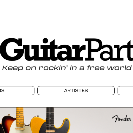
Keep
on
rockin
'
in a free world
OS
ARTISTES