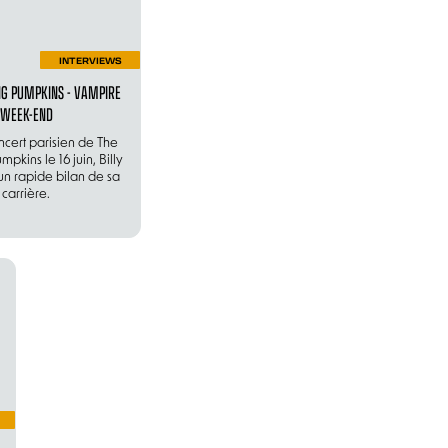
INTERVIEWS
G PUMPKINS - VAMPIRE
WEEK-END
ncert parisien de The
pkins le 16 juin, Billy
 un rapide bilan de sa
carrière.