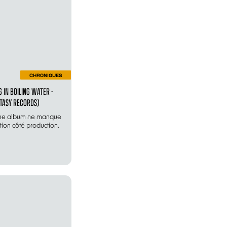
CHRONIQUES
G IN BOILING WATER -
TASY RECORDS)
me album ne manque
ion côté production.