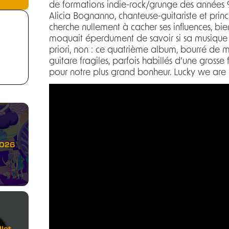
de formations indie-rock/grunge des années 9
Alicia Bognanno, chanteuse-guitariste et princ
cherche nullement à cacher ses influences, bie
moquait éperdument de savoir si sa musique p
priori, non : ce quatrième album, bourré de m
guitare fragiles, parfois habillés d’une gross
pour notre plus grand bonheur. Lucky we are 
2026
let