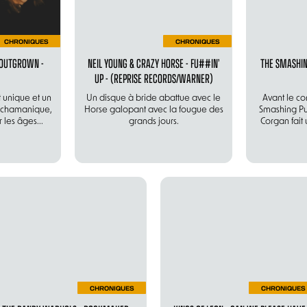
CHRONIQUES
CHRONIQUES
 OUTGROWN -
NEIL YOUNG & CRAZY HORSE - FU##IN’
THE SMASHIN
UP - (REPRISE RECORDS/WARNER)
 unique et un
Un disque à bride abattue avec le
Avant le co
e chamanique,
Horse galopant avec la fougue des
Smashing Pum
 les âges...
grands jours.
Corgan fait
CHRONIQUES
CHRONIQUES