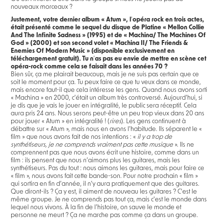
nouveaux morceaux ?
Justement, votre dernier album « Atum », l
’
opéra rock en trois actes,
était présenté comme le sequel du disque de Platine « Mellon Collie
And The Infinite Sadness » (1995) et de « Machina/ The Machines Of
God » (2000) et son second volet « Machina II/ The Friends &
Enemies Of Modern Music » (disponible exclusivement en
téléchargement gratuit). Tu n
’
as pas eu envie de mettre en scène cet
opéra-rock comme cela se faisait dans les années 70 ?
Bien sûr, ça me plairait beaucoup, mais je ne suis pas certain que ce
soit le moment pour ça. Tu peux faire ce que tu veux dans ce monde,
mais encore faut-il que cela intéresse les gens. Quand nous avons sorti
« Machina » en 2000, c’était un album très controversé. Aujourd’hui, si
je dis que je vais le jouer en intégralité, le public sera réceptif. Cela
aura pris 24 ans. Nous serons peut-être un peu trop vieux dans 20 ans
pour jouer « Atum » en intégralité ! (
rires
). Les gens continuent à
débattre sur « Atum », mais nous en avons l’habitude. Ils séparent le «
film » que nous avons fait de nos intentions : «
il y a trop de
synthétiseurs, je ne comprends vraiment pas cette musique
». Ils ne
comprennent pas que nous avons écrit une histoire, comme dans un
film : ils pensent que nous n’aimons plus les guitares, mais les
synthétiseurs. Pas du tout : nous aimons les guitares, mais pour faire ce
« film », nous avons fait cette bande-son. Pour notre prochain « film »
qui sortira en fin d’année, il n’y aura pratiquement que des guitares.
Que diront-ils ? Ça y est, il aiment de nouveau les guitares ? C'est le
même groupe. Je ne comprends pas tout ça, mais c'est le monde dans
lequel nous vivons. À la fin de l’histoire, on sauve le monde et
personne ne meurt ? Ça ne marche pas comme ça dans un groupe.