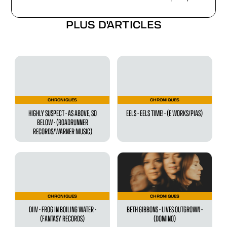
PLUS D'ARTICLES
CHRONIQUES
CHRONIQUES
HIGHLY SUSPECT - AS ABOVE, SO
EELS - EELS TIME! - (E WORKS/PIAS)
BELOW - (ROADRUNNER
RECORDS/WARNER MUSIC)
CHRONIQUES
CHRONIQUES
DIIV - FROG IN BOILING WATER -
BETH GIBBONS - LIVES OUTGROWN -
(FANTASY RECORDS)
(DOMINO)