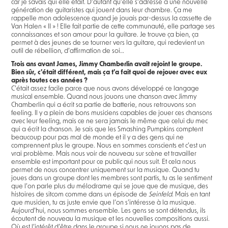
car je savais qui elle était. D’autant qu’elle s’adresse à une nouvelle
génération de guitaristes qui jouent dans leur chambre. Ça me
rappelle mon adolescence quand je jouais par-dessus la cassette de
Van Halen « II » ! Elle fait partie de cette communauté, elle partage ses
connaissances et son amour pour la guitare. Je trouve ça bien, ça
permet à des jeunes de se tourner vers la guitare, qui redevient un
outil de rébellion, d’affirmation de soi…
Trois ans avant James, Jimmy Chamberlin avait rejoint le groupe.
Bien sûr, c’était différent, mais ça t’a fait quoi de rejouer avec eux
après toutes ces années ?
C’était assez facile parce que nous avons développé ce langage
musical ensemble. Quand nous jouons une chanson avec Jimmy
Chamberlin qui a écrit sa partie de batterie, nous retrouvons son
feeling. Il y a plein de bons musiciens capables de jouer ces chansons
avec leur feeling, mais ce ne sera jamais le même que celui du mec
qui a écrit la chanson. Je sais que les Smashing Pumpkins comptent
beaucoup pour pas mal de monde et il y a des gens qui ne
comprennent plus le groupe. Nous en sommes conscients et c’est un
vrai problème. Mais nous voir de nouveau sur scène et travailler
ensemble est important pour ce public qui nous suit. Et cela nous
permet de nous concentrer uniquement sur la musique. Quand tu
joues dans un groupe dont les membres sont partis, tu as le sentiment
que l’on parle plus du mélodrame qui se joue que de musique, des
histoires de sitcom comme dans un épisode de
Seinfeld
. Mais en tant
que musicien, tu as juste envie que l’on s’intéresse à la musique.
Aujourd’hui, nous sommes ensemble. Les gens se sont détendus, ils
écoutent de nouveau la musique et les nouvelles compositions aussi.
Où est l’intérêt d’être dans le groupe si nous ne jouons pas de