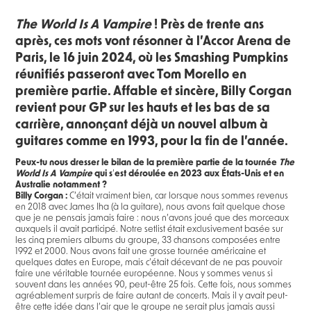
The World Is A Vampire
! Près de trente ans
après, ces mots vont résonner à l’Accor Arena de
Paris, le 16 juin 2024, où les Smashing Pumpkins
réunifiés passeront avec Tom Morello en
première partie. Affable et sincère, Billy Corgan
revient pour GP sur les hauts et les bas de sa
carrière, annonçant déjà un nouvel album à
guitares comme en 1993, pour la fin de l’année.
Peux-tu nous dresser le bilan de la première partie de la tournée
The
World Is A Vampire
qui s
’
est déroulée en 2023 aux États-Unis et en
Australie notamment ?
Billy Corgan :
C’était vraiment bien, car lorsque nous sommes revenus
en 2018 avec James Iha (à la guitare), nous avons fait quelque chose
que je ne pensais jamais faire : nous n’avons joué que des morceaux
auxquels il avait participé. Notre setlist était exclusivement basée sur
les cinq premiers albums du groupe, 33 chansons composées entre
1992 et 2000. Nous avons fait une grosse tournée américaine et
quelques dates en Europe, mais c’était décevant de ne pas pouvoir
faire une véritable tournée européenne. Nous y sommes venus si
souvent dans les années 90, peut-être 25 fois. Cette fois, nous sommes
agréablement surpris de faire autant de concerts. Mais il y avait peut-
être cette idée dans l’air que le groupe ne serait plus jamais aussi