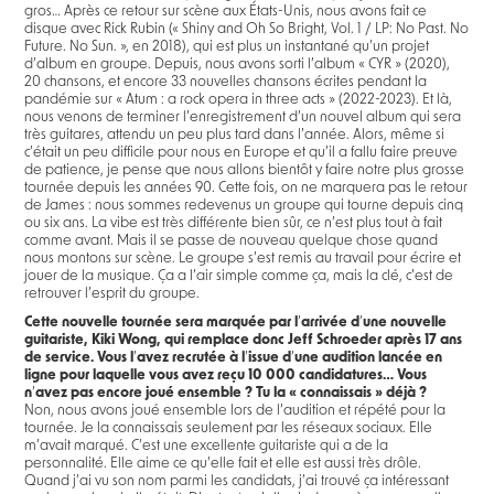
gros… Après ce retour sur scène aux États-Unis, nous avons fait ce
disque avec Rick Rubin (« Shiny and Oh So Bright, Vol. 1 / LP: No Past. No
Future. No Sun. », en 2018), qui est plus un instantané qu’un projet
d’album en groupe. Depuis, nous avons sorti l’album « CYR » (2020),
20 chansons, et encore 33 nouvelles chansons écrites pendant la
pandémie sur « Atum : a rock opera in three acts » (2022-2023). Et là,
nous venons de terminer l’enregistrement d’un nouvel album qui sera
très guitares, attendu un peu plus tard dans l’année. Alors, même si
c’était un peu difficile pour nous en Europe et qu’il a fallu faire preuve
de patience, je pense que nous allons bientôt y faire notre plus grosse
tournée depuis les années 90. Cette fois, on ne marquera pas le retour
de James : nous sommes redevenus un groupe qui tourne depuis cinq
ou six ans. La vibe est très différente bien sûr, ce n’est plus tout à fait
comme avant. Mais il se passe de nouveau quelque chose quand
nous montons sur scène. Le groupe s’est remis au travail pour écrire et
jouer de la musique. Ça a l’air simple comme ça, mais la clé, c’est de
retrouver l’esprit du groupe.
Cette nouvelle tournée sera marquée par l
’
arrivée d
’
une nouvelle
guitariste, Kiki Wong, qui remplace donc Jeff Schroeder après 17 ans
de service. Vous l
’
avez recrutée à l
’
issue d
’
une audition lancée en
ligne pour laquelle vous avez reçu 10 000 candidatures… Vous
n
’
avez pas encore joué ensemble ? Tu la « connaissais » déjà ?
Non, nous avons joué ensemble lors de l’audition et répété pour la
tournée. Je la connaissais seulement par les réseaux sociaux. Elle
m’avait marqué. C’est une excellente guitariste qui a de la
personnalité. Elle aime ce qu’elle fait et elle est aussi très drôle.
Quand j’ai vu son nom parmi les candidats, j’ai trouvé ça intéressant