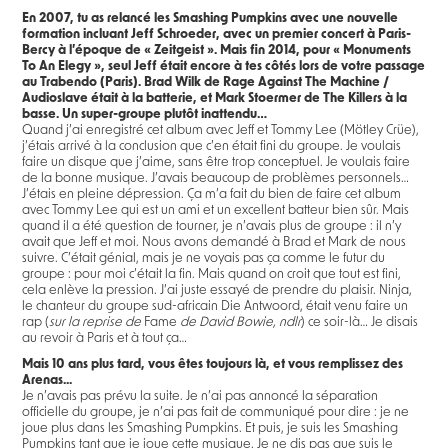
En 2007, tu as relancé les Smashing Pumpkins avec une nouvelle
formation incluant Jeff Schroeder, avec un premier concert à Paris-
Bercy à l’époque de « Zeitgeist ». Mais fin 2014, pour « Monuments
To An Elegy », seul Jeff était encore à tes côtés lors de votre passage
au Trabendo (Paris). Brad Wilk de Rage Against The Machine /
Audioslave était à la batterie, et Mark Stoermer de The Killers à la
basse. Un super-groupe plutôt inattendu…
Quand j’ai enregistré cet album avec Jeff et Tommy Lee (Mötley Crüe),
j’étais arrivé à la conclusion que c’en était fini du groupe. Je voulais
faire un disque que j’aime, sans être trop conceptuel. Je voulais faire
de la bonne musique. J’avais beaucoup de problèmes personnels…
J’étais en pleine dépression. Ça m’a fait du bien de faire cet album
avec Tommy Lee qui est un ami et un excellent batteur bien sûr. Mais
quand il a été question de tourner, je n’avais plus de groupe : il n’y
avait que Jeff et moi. Nous avons demandé à Brad et Mark de nous
suivre. C’était génial, mais je ne voyais pas ça comme le futur du
groupe : pour moi c’était la fin. Mais quand on croit que tout est fini,
cela enlève la pression. J’ai juste essayé de prendre du plaisir. Ninja,
le chanteur du groupe sud-africain Die Antwoord, était venu faire un
rap (
sur la reprise de
Fame
de David Bowie, ndlr
) ce soir-là… Je disais
au revoir à Paris et à tout ça…
Mais 10 ans plus tard, vous êtes toujours là, et vous remplissez des
Arenas...
Je n’avais pas prévu la suite. Je n’ai pas annoncé la séparation
officielle du groupe, je n’ai pas fait de communiqué pour dire : je ne
joue plus dans les Smashing Pumpkins. Et puis, je suis les Smashing
Pumpkins tant que je joue cette musique. Je ne dis pas que suis le