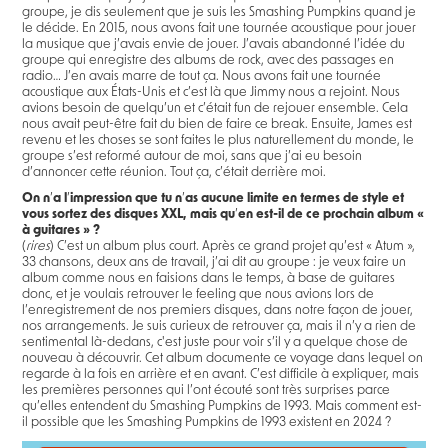
groupe, je dis seulement que je suis les Smashing Pumpkins quand je
le décide. En 2015, nous avons fait une tournée acoustique pour jouer
la musique que j’avais envie de jouer. J’avais abandonné l’idée du
groupe qui enregistre des albums de rock, avec des passages en
radio… J’en avais marre de tout ça. Nous avons fait une tournée
acoustique aux États-Unis et c’est là que Jimmy nous a rejoint. Nous
avions besoin de quelqu’un et c’était fun de rejouer ensemble. Cela
nous avait peut-être fait du bien de faire ce break. Ensuite, James est
revenu et les choses se sont faites le plus naturellement du monde, le
groupe s’est reformé autour de moi, sans que j’ai eu besoin
d’annoncer cette réunion. Tout ça, c’était derrière moi.
On n
’
a l
’
impression que tu n
’
as aucune limite en termes de style et
vous sortez des disques XXL, mais qu
’
en est-il de ce prochain album «
à guitares » ?
(
rires
) C’est un album plus court. Après ce grand projet qu’est « Atum »,
33 chansons, deux ans de travail, j’ai dit au groupe : je veux faire un
album comme nous en faisions dans le temps, à base de guitares
donc, et je voulais retrouver le feeling que nous avions lors de
l’enregistrement de nos premiers disques, dans notre façon de jouer,
nos arrangements. Je suis curieux de retrouver ça, mais il n’y a rien de
sentimental là-dedans, c'est juste pour voir s’il y a quelque chose de
nouveau à découvrir. Cet album documente ce voyage dans lequel on
regarde à la fois en arrière et en avant. C’est difficile à expliquer, mais
les premières personnes qui l’ont écouté sont très surprises parce
qu’elles entendent du Smashing Pumpkins de 1993. Mais comment est-
il possible que les Smashing Pumpkins de 1993 existent en 2024 ?