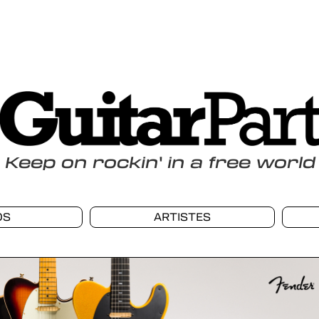
Keep
on
rockin
'
in a free world
OS
ARTISTES