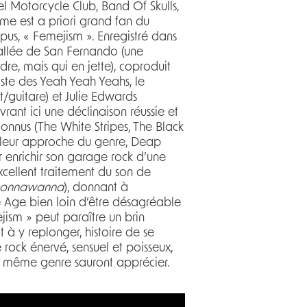
 Motorcycle Club, Band Of Skulls,
e est a priori grand fan du
us, « Femejism ». Enregistré dans
vallée de San Fernando (une
re, mais qui en jette), coproduit
riste des Yeah Yeah Yeahs, le
/guitare) et Julie Edwards
vrant ici une déclinaison réussie et
connus (The White Stripes, The Black
ns leur approche du genre, Deap
r enrichir son garage rock d’une
xcellent traitement du son de
onnawanna
), donnant à
 Age bien loin d’être désagréable
jism » peut paraître un brin
t à y replonger, histoire de se
ock énervé, sensuel et poisseux,
du même genre sauront apprécier.