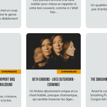
Eels parvient encore à se faire
oublier pour mieux se rappeler à
Un quatriè
votre bon souvenir, comme si c’était
pas d’ambit
 met un coup
hier…
ère le genre
e diablement
.
CHRONIQUES
CHRONIQUES
BAYPORT BBQ
BETH GIBBONS - LIVES OUTGROWN -
THE SMASHIN
URALSOUND
(DOMINO)
Un timbre absolument unique et un
Avant le co
chant habité, presque chamanique,
Smashing Pum
ser, crasseux,
qui semble traverser les âges...
Corgan fait
à la fois.