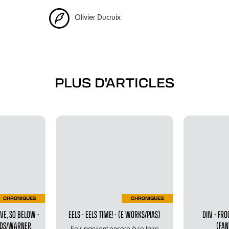
Olivier Ducruix
PLUS D'ARTICLES
CHRONIQUES
CHRONIQUES
VE, SO BELOW -
EELS - EELS TIME! - (E WORKS/PIAS)
DIIV - FRO
RDS/WARNER
(FAN