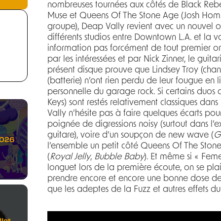
nombreuses tournées aux côtés de Black Rebel
Muse et Queens Of The Stone Age (Josh Homm
groupe), Deap Vally revient avec un nouvel op
différents studios entre Downtown L.A. et la 
information pas forcément de tout premier ord
par les intéressées et par Nick Zinner, le guita
présent disque prouve que Lindsey Troy (chant
(batterie) n’ont rien perdu de leur fougue en li
personnelle du garage rock. Si certains duos 
Keys) sont restés relativement classiques da
Vally n’hésite pas à faire quelques écarts pou
poignée de digressions noisy (surtout dans l’e
guitare), voire d’un soupçon de new wave (
G
2026
l’ensemble un petit côté Queens Of The Stone
(
Royal Jelly
,
Bubble Baby
). Et même si « Feme
longuet lors de la première écoute, on se plai
prendre encore et encore une bonne dose de r
que les adeptes de la Fuzz et autres effets 
let