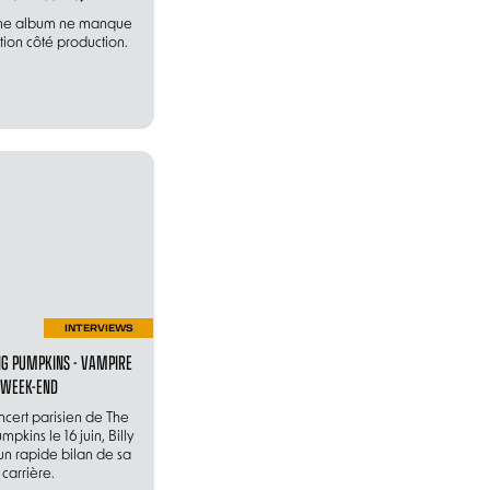
me album ne manque
ion côté production.
INTERVIEWS
G PUMPKINS - VAMPIRE
WEEK-END
ncert parisien de The
pkins le 16 juin, Billy
 un rapide bilan de sa
carrière.