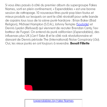
Si vous êtes passés à côté du premier album du supergroupe Fakes
Names, sorti en plein confinement, « Expendables » est une bonne
session de rattrapage. 10 nouveaux titres punk-pop bien foutus et
mieux produits sur lesquels on sent le côté récréatif pour cette bande
de copains tous issus de la scène punk-hardcore : Brian Baker (Bad
Religion), Michael Hampton (S.O.A.), Johnny Temple (
Soulside
) et
Dennis Lyxzèn (Refused) qui viennent de recruter Brendan Canty, l’ex-
batteur de Fugazi. On entend du punk californien (
Expendables
), des
influences plus UK (
Can’t Take It
) et le côté rock révolutionnaire et
dansant de Dennis période The (International) Noise Conspiracy (
Go
).
Oui, les vieux punks en ont toujours à revendre.
Benoît Fillette
Expendables by Fake Names