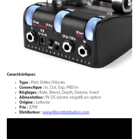
Caractéristiques
Type :
Pitch Shifter/Vibrato
Connectique :
In, Out, Exp, MIDI In
Réglages :
Rate, Blend, Depth, Detune, Invert
Alimentation :
9V DC (centre négatif) en option
Origine :
Lettonie
Prix :
379€
Distributeur :
www.fillingdistribution.com