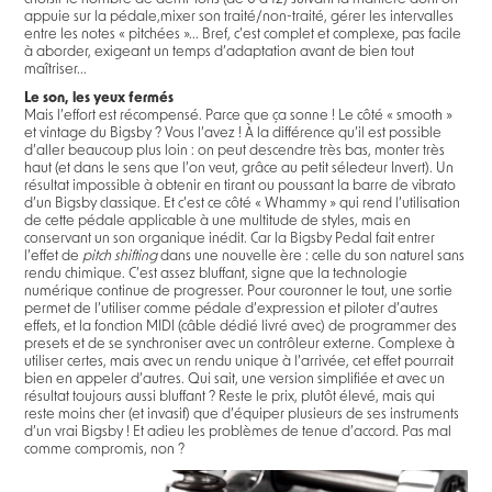
appuie sur la pédale,mixer son traité/non-traité, gérer les intervalles
entre les notes « pitchées »... Bref, c’est complet et complexe, pas facile
à aborder, exigeant un temps d’adaptation avant de bien tout
maîtriser...
Le son, les yeux fermés
Mais l’effort est récompensé. Parce que ça sonne ! Le côté « smooth »
et vintage du Bigsby ? Vous l’avez ! À la différence qu’il est possible
d’aller beaucoup plus loin : on peut descendre très bas, monter très
haut (et dans le sens que l’on veut, grâce au petit sélecteur Invert). Un
résultat impossible à obtenir en tirant ou poussant la barre de vibrato
d’un Bigsby classique. Et c’est ce côté « Whammy » qui rend l’utilisation
de cette pédale applicable à une multitude de styles, mais en
conservant un son organique inédit. Car la Bigsby Pedal fait entrer
l’effet de
pitch shifting
dans une nouvelle ère : celle du son naturel sans
rendu chimique. C’est assez bluffant, signe que la technologie
numérique continue de progresser. Pour couronner le tout, une sortie
permet de l’utiliser comme pédale d’expression et piloter d’autres
effets, et la fonction MIDI (câble dédié livré avec) de programmer des
presets et de se synchroniser avec un contrôleur externe. Complexe à
utiliser certes, mais avec un rendu unique à l’arrivée, cet effet pourrait
bien en appeler d’autres. Qui sait, une version simplifiée et avec un
résultat toujours aussi bluffant ? Reste le prix, plutôt élevé, mais qui
reste moins cher (et invasif) que d’équiper plusieurs de ses instruments
d’un vrai Bigsby ! Et adieu les problèmes de tenue d’accord. Pas mal
comme compromis, non ?