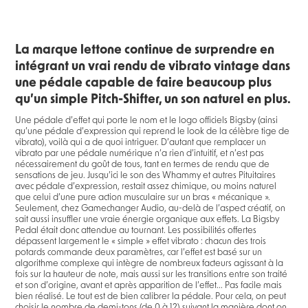
La marque lettone continue de surprendre en
intégrant un vrai rendu de vibrato vintage dans
une pédale capable de faire beaucoup plus
qu’un simple Pitch-Shifter, un son naturel en plus.
Une pédale d’effet qui porte le nom et le logo officiels Bigsby (ainsi
qu’une pédale d’expression qui reprend le look de la célèbre tige de
vibrato), voilà qui a de quoi intriguer. D’autant que remplacer un
vibrato par une pédale numérique n’a rien d’intuitif, et n’est pas
nécessairement du goût de tous, tant en termes de rendu que de
sensations de jeu. Jusqu’ici le son des Whammy et autres Pituitaires
avec pédale d’expression, restait assez chimique, ou moins naturel
que celui d’une pure action musculaire sur un bras « mécanique ».
Seulement, chez Gamechanger Audio, au-delà de l’aspect créatif, on
sait aussi insuffler une vraie énergie organique aux effets. La Bigsby
Pedal était donc attendue au tournant. Les possibilités offertes
dépassent largement le « simple » effet vibrato : chacun des trois
potards commande deux paramètres, car l’effet est basé sur un
algorithme complexe qui intègre de nombreux facteurs agissant à la
fois sur la hauteur de note, mais aussi sur les transitions entre son traité
et son d’origine, avant et après apparition de l’effet... Pas facile mais
bien réalisé. Le tout est de bien calibrer la pédale. Pour cela, on peut
choisir le nombre de demi-tons (de 0 à 12) suivant la manière dont on