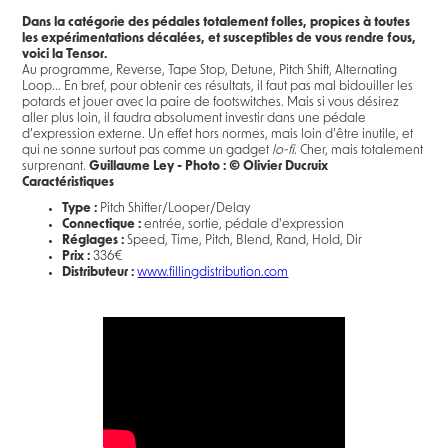
Dans la catégorie des pédales totalement folles, propices à toutes
les expérimentations décalées, et susceptibles de vous rendre fous,
voici la Tensor.
Au programme, Reverse, Tape Stop, Detune, Pitch Shift, Alternating
Loop... En bref, pour obtenir ces résultats, il faut pas mal bidouiller les
potards et jouer avec la paire de footswitches. Mais si vous désirez
aller plus loin, il faudra absolument investir dans une pédale
d’expression externe. Un effet hors normes, mais loin d’être inutile, et
qui ne sonne surtout pas comme un gadget
lo-fi
. Cher, mais totalement
surprenant.
Guillaume Ley - Photo : © Olivier Ducruix
Caractéristiques
Type :
Pitch Shifter/Looper/Delay
Connectique :
entrée, sortie, pédale d'expression
Réglages :
Speed, Time, Pitch, Blend, Rand, Hold, Dir
Prix :
336€
Distributeur :
www.fillingdistribution.com