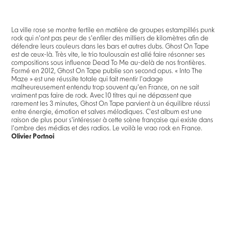
La ville rose se montre fertile en matière de groupes estampillés punk
rock qui n'ont pas peur de s'enfiler des milliers de kilomètres afin de
défendre leurs couleurs dans les bars et autres clubs. Ghost On Tape
est de ceux-là. Très vite, le trio toulousain est allé faire résonner ses
compositions sous influence Dead To Me au-delà de nos frontières.
Formé en 2012, Ghost On Tape publie son second opus. « Into The
Maze » est une réussite totale qui fait mentir l'adage
malheureusement entendu trop souvent qu'en France, on ne sait
vraiment pas faire de rock. Avec 10 titres qui ne dépassent que
rarement les 3 minutes, Ghost On Tape parvient à un équilibre réussi
entre énergie, émotion et salves mélodiques. C'est album est une
raison de plus pour s'intéresser à cette scène française qui existe dans
l'ombre des médias et des radios. Le voilà le vrao rock en France.
Olivier Portnoi