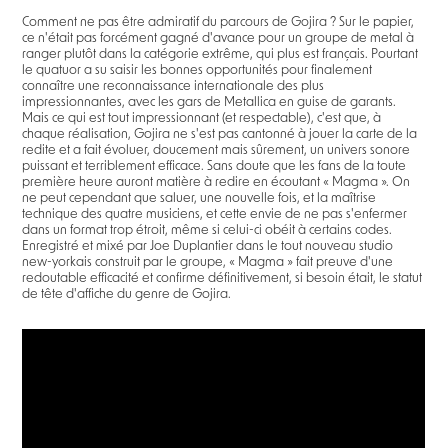
Comment ne pas être admiratif du parcours de Gojira ? Sur le papier,
ce n'était pas forcément gagné d'avance pour un groupe de metal à
ranger plutôt dans la catégorie extrême, qui plus est français. Pourtant
le quatuor a su saisir les bonnes opportunités pour finalement
connaître une reconnaissance internationale des plus
impressionnantes, avec les gars de Metallica en guise de garants.
Mais ce qui est tout impressionnant (et respectable), c'est que, à
chaque réalisation, Gojira ne s'est pas cantonné à jouer la carte de la
redite et a fait évoluer, doucement mais sûrement, un univers sonore
puissant et terriblement efficace. Sans doute que les fans de la toute
première heure auront matière à redire en écoutant « Magma ». On
ne peut cependant que saluer, une nouvelle fois, et la maîtrise
technique des quatre musiciens, et cette envie de ne pas s'enfermer
dans un format trop étroit, même si celui-ci obéit à certains codes.
Enregistré et mixé par Joe Duplantier dans le tout nouveau studio
new-yorkais construit par le groupe, « Magma » fait preuve d'une
redoutable efficacité et confirme définitivement, si besoin était, le statut
de tête d'affiche du genre de Gojira.