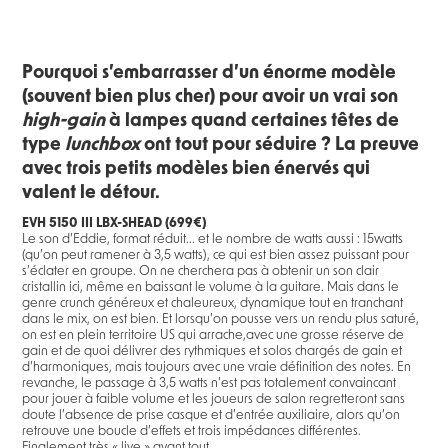
Pourquoi s’embarrasser d’un énorme modèle
(souvent bien plus cher) pour avoir un vrai son
high-gain
à lampes quand certaines têtes de
type
lunchbox
ont tout pour séduire ? La preuve
avec trois petits modèles bien énervés qui
valent le détour.
EVH 5150 III LBX-SHEAD (699€)
Le son d’Eddie, format réduit... et le nombre de watts aussi : 15watts
(qu’on peut ramener à 3,5 watts), ce qui est bien assez puissant pour
s’éclater en groupe. On ne cherchera pas à obtenir un son clair
cristallin ici, même en baissant le volume à la guitare. Mais dans le
genre crunch généreux et chaleureux, dynamique tout en tranchant
dans le mix, on est bien. Et lorsqu’on pousse vers un rendu plus saturé,
on est en plein territoire US qui arrache,avec une grosse réserve de
gain et de quoi délivrer des rythmiques et solos chargés de gain et
d’harmoniques, mais toujours avec une vraie définition des notes. En
revanche, le passage à 3,5 watts n’est pas totalement convaincant
pour jouer à faible volume et les joueurs de salon regretteront sans
doute l’absence de prise casque et d’entrée auxiliaire, alors qu’on
retrouve une boucle d’effets et trois impédances différentes.
Finalement très « live » avant tout.