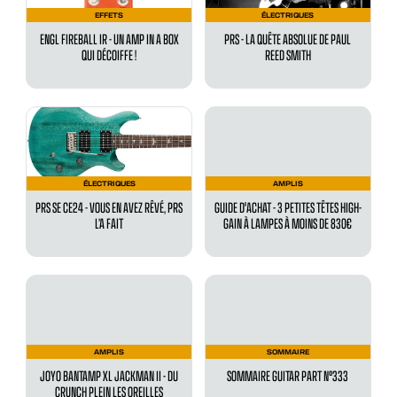
EFFETS
ÉLECTRIQUES
ENGL FIREBALL IR - UN AMP IN A BOX
PRS - LA QUÊTE ABSOLUE DE PAUL
QUI DÉCOIFFE !
REED SMITH
ÉLECTRIQUES
AMPLIS
PRS SE CE24 - VOUS EN AVEZ RÊVÉ, PRS
GUIDE D'ACHAT - 3 PETITES TÊTES HIGH-
L’A FAIT
GAIN À LAMPES À MOINS DE 830€
AMPLIS
SOMMAIRE
JOYO BANTAMP XL JACKMAN II - DU
SOMMAIRE GUITAR PART N°333
CRUNCH PLEIN LES OREILLES