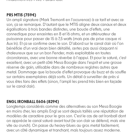
PRS MT15 (759€)
Un ampli signature (Mark Tremonti en l’occurence) à ce tarif et avec ce
son, ça se remarque. D’autant que le MT15 aligne deux canaux et deux
égalisations à trois bandes distinctes, une boucle d’effets, une
connectique pour enceintes en 8 et 16 ohms, et un atténuateur de
puissance pour passer de 15 à 7,5 watts (mais pas de prise casque ni
Aux In). Et ça se confirme avec le son. D’abord sur le canal clair où l’on
bénéficie d’un vrai clean bien détaillé, certes pas aussi claquant ni
chaleureux que sur un bon Fender, mais exploitable en toutes
circonstances, avec une bonne réverbe à l’appui. Et pour le saturé, c’est
excellent, avec un petit côté Mesa Boogie dans l’esprit et une grosse
réserve de gain, utilisable dans de nombreux registres autres que
metal. Dommage que la boucle d’effet provoque du buzz et du souffle
sur certains exemplaires déjà sortis. Un détail à surveiller de près si
vous êtes fans des effets (sinon, l’ampli les prend très bien en façade
sur le canal clair).
ENGL IRONBALL E606 (829€)
Longtemps considérés comme des alternatives au son Mesa Boogie
en moins cher, les amplis Engl se sont depuis taillés une réputation de
modèles de caractère pour le gros son. C’est le cas de cet Ironball dont
on apprécie le canal saturé avant tout (le son clair se défend, mais vire
vite au crunch). On passe du heavy-blues au gros metal facilement,
avec un côté dynamique et tranchant, mais toujours assez moderne.