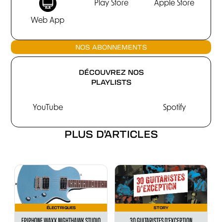
Play Store
Apple Store
Web App
NOS ABONNEMENTS
DÉCOUVREZ NOS
PLAYLISTS
YouTube
Spotify
PLUS D'ARTICLES
ÉLECTRIQUES
STORY
EPIPHONE WAXX NIGHTHAWK STUDIO
30 GUITARISTES D’EXCEPTION