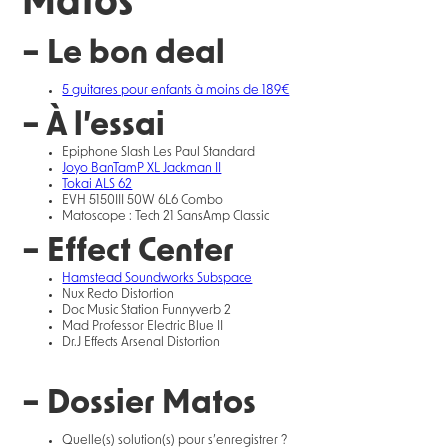
Matos
– Le bon deal
5 guitares pour enfants à moins de 189€
– À l’essai
Epiphone Slash Les Paul Standard
Joyo BanTamP XL Jackman II
Tokai ALS 62
EVH 5150III 50W 6L6 Combo
Matoscope : Tech 21 SansAmp Classic
– Effect Center
Hamstead Soundworks Subspace
Nux Recto Distortion
Doc Music Station Funnyverb 2
Mad Professor Electric Blue II
Dr.J Effects Arsenal Distortion
– Dossier Matos
Quelle(s) solution(s) pour s’enregistrer ?