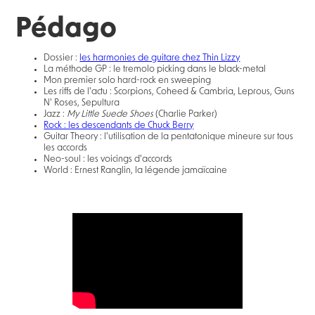
Pédago
Dossier :
les harmonies de guitare chez Thin Lizzy
La méthode GP : le tremolo picking dans le black-metal
Mon premier solo hard-rock en sweeping
Les riffs de l'actu : Scorpions, Coheed & Cambria, Leprous, Guns
N' Roses, Sepultura
Jazz :
My Little Suede Shoes
(Charlie Parker)
Rock : les descendants de Chuck Berry
Guitar Theory : l'utilisation de la pentatonique mineure sur tous
les accords
Neo-soul : les voicings d'accords
World : Ernest Ranglin, la légende jamaïcaine