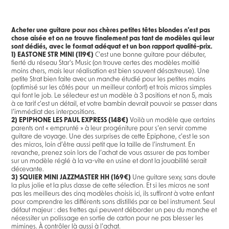
Acheter une guitare pour nos chères petites têtes blondes n’est pas
chose aisée et on ne trouve finalement pas tant de modèles qui leur
sont dédiés, avec le format adéquat et un bon rapport qualité-prix.
1)
EASTONE STR MINI (119€)
C’est une bonne guitare pour débuter,
fierté du réseau Star's Music (on trouve certes des modèles moitié
moins chers, mais leur réalisation est bien souvent désastreuse). Une
petite Strat bien faite avec un manche étudié pour les petites mains
(optimisé sur les côtés pour un meilleur confort) et trois micros simples
qui font le job. Le sélecteur est un modèle à 3 positions et non 5, mais
à ce tarif c’est un détail, et votre bambin devrait pouvoir se passer dans
l’immédiat des interpositions.
2) EPIPHONE LES PAUL EXPRESS (148€)
Voilà un modèle que certains
parents ont « emprunté » à leur progéniture pour s’en servir comme
guitare de voyage. Une des surprises de cette Epiphone, c’est le son
des micros, loin d’être aussi petit que la taille de l’instrument. En
revanche, prenez soin lors de l’achat de vous assurer de pas tomber
sur un modèle réglé à la va-vite en usine et dont la jouabilité serait
décevante.
3) SQUIER MINI JAZZMASTER HH (169€)
Une guitare sexy, sans doute
la plus jolie et la plus classe de cette sélection. Et si les micros ne sont
pas les meilleurs des cinq modèles choisis ici, ils suffiront à votre enfant
pour comprendre les différents sons distillés par ce bel instrument. Seul
défaut majeur : des frettes qui peuvent déborder un peu du manche et
nécessiter un polissage en sortie de carton pour ne pas blesser les
mimines. À contrôler là aussi à l’achat.