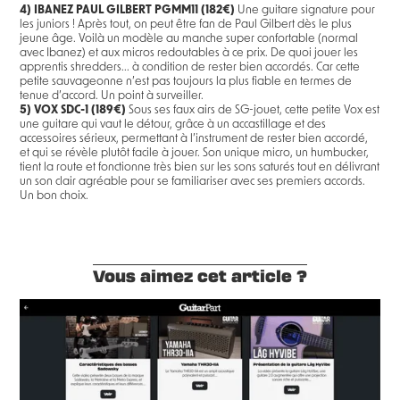
4) IBANEZ PAUL GILBERT PGMM11 (182€)
Une guitare signature pour
les juniors ! Après tout, on peut être fan de Paul Gilbert dès le plus
jeune âge. Voilà un modèle au manche super confortable (normal
avec Ibanez) et aux micros redoutables à ce prix. De quoi jouer les
apprentis shredders... à condition de rester bien accordés. Car cette
petite sauvageonne n’est pas toujours la plus fiable en termes de
tenue d’accord. Un point à surveiller.
5) VOX SDC-1 (189€)
Sous ses faux airs de SG-jouet, cette petite Vox est
une guitare qui vaut le détour, grâce à un accastillage et des
accessoires sérieux, permettant à l’instrument de rester bien accordé,
et qui se révèle plutôt facile à jouer. Son unique micro, un humbucker,
tient la route et fonctionne très bien sur les sons saturés tout en délivrant
un son clair agréable pour se familiariser avec ses premiers accords.
Un bon choix.
Vous aimez cet article ?