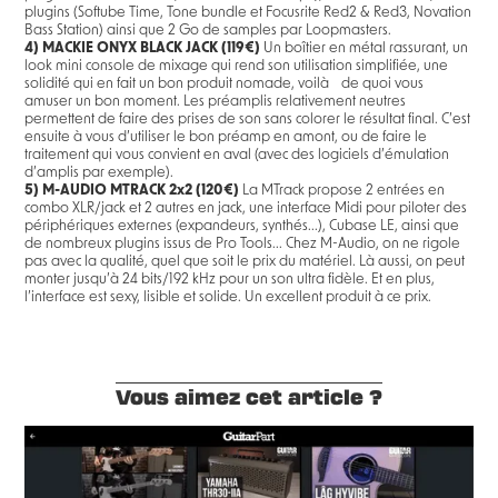
plugins (Softube Time, Tone bundle et Focusrite Red2 & Red3, Novation
Bass Station) ainsi que 2 Go de samples par Loopmasters.
4)
MACKIE ONYX BLACK JACK (119€)
Un boîtier en métal rassurant, un
look mini console de mixage qui rend son utilisation simplifiée, une
solidité qui en fait un bon produit nomade, voilà de quoi vous
amuser un bon moment. Les préamplis relativement neutres
permettent de faire des prises de son sans colorer le résultat final. C’est
ensuite à vous d’utiliser le bon préamp en amont, ou de faire le
traitement qui vous convient en aval (avec des logiciels d’émulation
d’amplis par exemple).
5)
M-AUDIO MTRACK 2x2 (120€)
La MTrack propose 2 entrées en
combo XLR/jack et 2 autres en jack, une interface Midi pour piloter des
périphériques externes (expandeurs, synthés...), Cubase LE, ainsi que
de nombreux plugins issus de Pro Tools... Chez M-Audio, on ne rigole
pas avec la qualité, quel que soit le prix du matériel. Là aussi, on peut
monter jusqu’à 24 bits/192 kHz pour un son ultra fidèle. Et en plus,
l’interface est sexy, lisible et solide. Un excellent produit à ce prix.
Vous aimez cet article ?