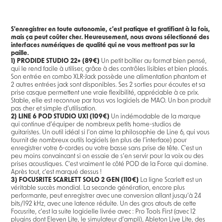
S’enregistrer en toute autonomie, c’est pratique et gratifiant à la fois,
mais ça peut coûter cher. Heureusement, nous avons sélectionné des
interfaces numériques de qualité qui ne vous mettront pas sur la
paille.
1)
PRODIDE STUDIO 22+ (89€)
Un petit boîtier au format bien pensé,
qui le rend facile à utiliser, grâce à des contrôles lisibles et bien placés.
Son entrée en combo XLR-Jack possède une alimentation phantom et
2 autres entrées jack sont disponibles. Ses 2 sorties pour écoutes et sa
prise casque permettent une vraie flexibilité, appréciable à ce prix.
Stable, elle est reconnue par tous vos logiciels de MAO. Un bon produit
pas cher et simple d’utilisation.
2)
LINE 6 POD STUDIO UX1 (109€)
Un indémodable de la marque
qui continue d’équiper de nombreux petits home-studios de
guitaristes. Un outil idéal si l’on aime la philosophie de Line 6, qui vous
fournit de nombreux outils logiciels (en plus de l’interface) pour
enregistrer votre 6-cordes ou votre basse sans prise de tête. C’est un
peu moins convaincant si on essaie de s’en servir pour la voix ou des
prises acoustiques. C’est vraiment le côté POD de la Force qui domine.
Après tout, c’est marqué dessus !
3)
FOCUSRITE SCARLETT SOLO 2 GEN (110€)
La ligne Scarlett est un
véritable succès mondial. La seconde génération, encore plus
performante, peut enregistrer avec une conversion allant jusqu’à 24
bits/192 kHz, avec une latence réduite. Un des gros atouts de cette
Focusrite, c’est la suite logicielle livrée avec : Pro Tools First (avec 12
plugins dont Eleven Lite, le simulateur d’ampli), Ableton Live Lite, des