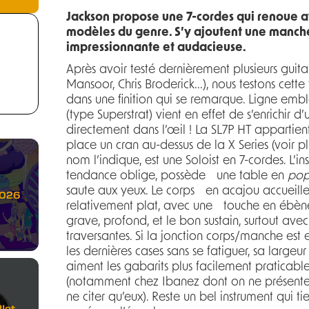
Jackson propose une 7-cordes qui renoue av
modèles du genre. S’y ajoutent une manche 
impressionnante et audacieuse.
Après avoir testé dernièrement plusieurs guita
Mansoor, Chris Broderick...), nous testons cette
dans une finition qui se remarque. Ligne emb
(type Superstrat) vient en effet de s’enrichir
directement dans l’œil ! La SL7P HT appartien
place un cran au-dessus de la X Series (voir 
nom l’indique, est une Soloist en 7-cordes. L’inst
tendance oblige, possède une table en
pop
saute aux yeux. Le corps en acajou accueill
2026
relativement plat, avec une touche en ébène.
grave, profond, et le bon sustain, surtout avec
traversantes. Si la jonction corps/manche est
les dernières cases sans se fatiguer, sa largeu
aiment les gabarits plus facilement praticables
(notamment chez Ibanez dont on ne présente 
ne citer qu’eux). Reste un bel instrument qui ti
let