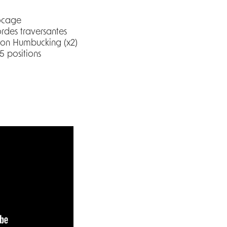
blocage
rdes traversantes
ion Humbucking (x2)
à 5 positions