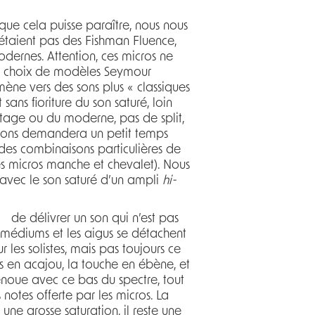
que cela puisse paraître, nous nous
’étaient pas des Fishman Fluence,
odernes. Attention, ces micros ne
 le choix de modèles Seymour
ne vers des sons plus « classiques
sans fioriture du son saturé, loin
ntage ou du moderne, pas de split,
itions demandera un petit temps
des combinaisons particulières de
s micros manche et chevalet). Nous
 avec le son saturé d’un ampli
hi-
st de délivrer un son qui n’est pas
 médiums et les aigus se détachent
les solistes, mais pas toujours ce
ps en acajou, la touche en ébène, et
renoue avec ce bas du spectre, tout
 notes offerte par les micros. La
e grosse saturation, il reste une