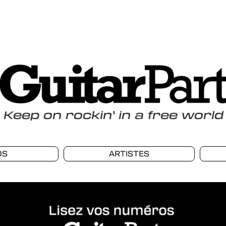
Keep
on
rockin
'
in a free world
OS
ARTISTES