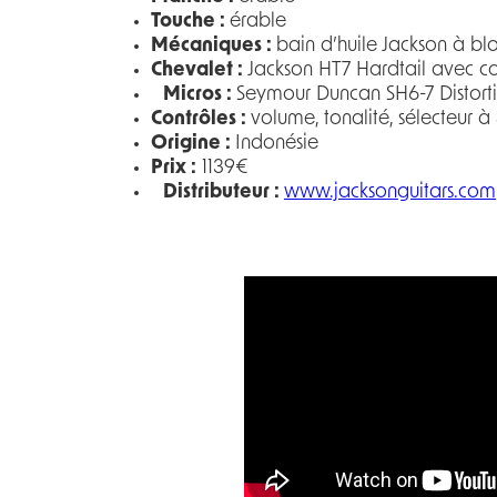
Touche :
érable
Mécaniques :
bain d’huile Jackson à 
Chevalet :
Jackson HT7 Hardtail avec co
Micros :
Seymour Duncan SH6-7 Distort
Contrôles :
volume, tonalité, sélecteur 
Origine :
Indonésie
Prix :
1139€
Distributeur :
www.jacksonguitars.com