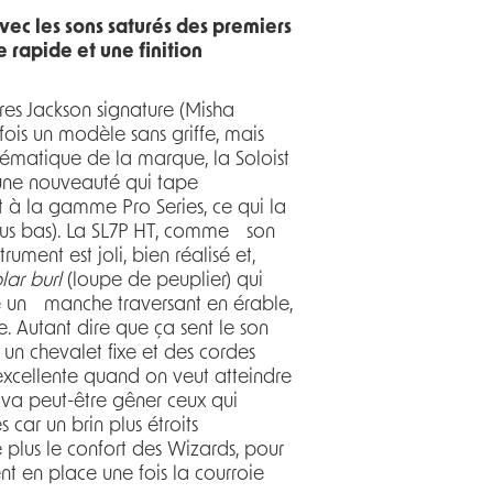
ec les sons saturés des premiers
rapide et une finition
res Jackson signature (Misha
 fois un modèle sans griffe, mais
lématique de la marque, la Soloist
 d’une nouveauté qui tape
t à la gamme Pro Series, ce qui la
plus bas). La SL7P HT, comme son
rument est joli, bien réalisé et,
lar burl
(loupe de peuplier) qui
e un manche traversant en érable,
 Autant dire que ça sent le son
 un chevalet fixe et des cordes
 excellente quand on veut atteindre
r va peut-être gêner ceux qui
 car un brin plus étroits
plus le confort des Wizards, pour
ent en place une fois la courroie