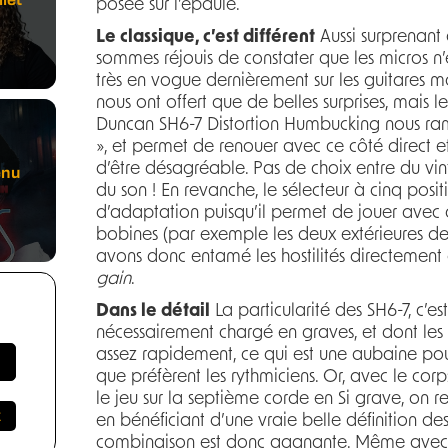
posée sur l’épaule.
Le classique, c’est différent
Aussi surprenant 
sommes réjouis de constater que les micros n
très en vogue dernièrement sur les guitares m
nous ont offert que de belles surprises, mais
Duncan SH6-7 Distortion Humbucking nous ramè
», et permet de renouer avec ce côté direct et 
d’être désagréable. Pas de choix entre du vi
enu
du son ! En revanche, le sélecteur à cinq pos
d’adaptation puisqu’il permet de jouer avec 
bobines (par exemple les deux extérieures de
avons donc entamé les hostilités directement
gain
.
Dans le détail
La particularité des SH6-7, c’e
nécessairement chargé en graves, et dont les
assez rapidement, ce qui est une aubaine pour 
que préfèrent les rythmiciens. Or, avec le cor
le jeu sur la septième corde en Si grave, on 
en bénéficiant d’une vraie belle définition des
combinaison est donc gagnante. Même avec un