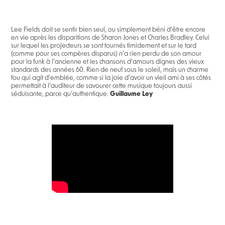
Lee Fields doit se sentir bien seul, ou simplement béni d’être encore
en vie après les disparitions de Sharon Jones et Charles Bradley. Celui
sur lequel les projecteurs se sont tournés timidement et sur le tard
(comme pour ses compères disparus) n’a rien perdu de son amour
pour la funk à l’ancienne et les chansons d’amours dignes des vieux
standards des années 60. Rien de neuf sous le soleil, mais un charme
fou qui agit d’emblée, comme si la joie d’avoir un vieil ami à ses côtés
permettait à l’auditeur de savourer cette musique toujours aussi
séduisante, parce qu’authentique.
Guillaume Ley