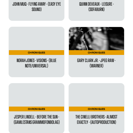
JOHN MUQ - FLYING AWAY - (EASY EYE
QUINN DEVEAUX - LEISURE -
SOUND)
(SOFABURN)
CHRONIQUES
CHRONIQUES
NORAH JONES - VISIONS - (BLUE
GARY CLARK JR. - JPEG RAW -
NOTE/UNIVERSAL)
(WARNER)
CHRONIQUES
CHRONIQUES
JESPER LINDELL - BEFORE THE SUN -
THE CINELLI BROTHERS - ALMOST
(GAMLESTANS GRAMMOFONBOLAG)
EXACTLY - (AUTOPRODUCTION)