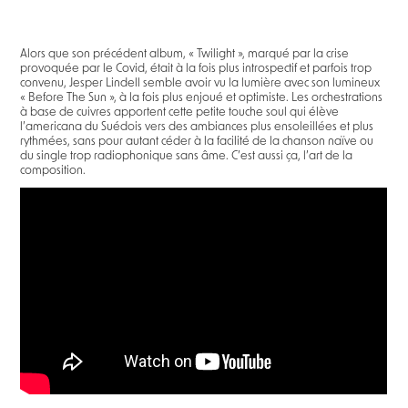
Alors que son précédent album, « Twilight », marqué par la crise
provoquée par le Covid, était à la fois plus introspectif et parfois trop
convenu, Jesper Lindell semble avoir vu la lumière avec son lumineux
« Before The Sun », à la fois plus enjoué et optimiste. Les orchestrations
à base de cuivres apportent cette petite touche soul qui élève
l’americana du Suédois vers des ambiances plus ensoleillées et plus
rythmées, sans pour autant céder à la facilité de la chanson naïve ou
du single trop radiophonique sans âme. C’est aussi ça, l’art de la
composition.