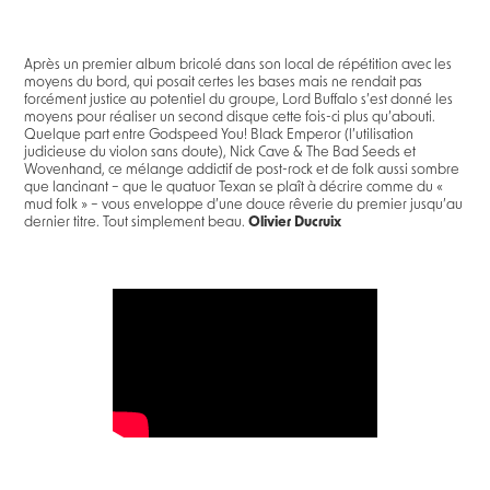
Après un premier album bricolé dans son local de répétition avec les
moyens du bord, qui posait certes les bases mais ne rendait pas
forcément justice au potentiel du groupe, Lord Buffalo s’est donné les
moyens pour réaliser un second disque cette fois-ci plus qu’abouti.
Quelque part entre Godspeed You! Black Emperor (l’utilisation
judicieuse du violon sans doute), Nick Cave & The Bad Seeds et
Wovenhand, ce mélange addictif de post-rock et de folk aussi sombre
que lancinant – que le quatuor Texan se plaît à décrire comme du «
mud folk » – vous enveloppe d’une douce rêverie du premier jusqu’au
dernier titre. Tout simplement beau.
Olivier Ducruix