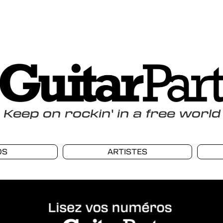
Keep
on
rockin
'
in a free world
OS
ARTISTES