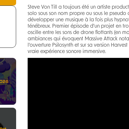
Steve Von Till a toujours été un artiste product
solo sous son nom propre ou sous le pseudo de
développer une musique à la fois plus hypnot
ténébreux. Premier épisode d’un projet en troi
oscille entre les sons de drone flottants (en 
ambiances qui évoquent Massive Attack nota
l’ouverture Psilosynth et sur sa version Harves
vraie expérience sonore immersive.
2026
let