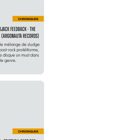
CHRONIQUES
JACK FEEDBACK - THE
- (ARGONAUTA RECORDS)
le mélange de sludge
post-rock protéiforme,
ce disque un must dans
le genre.
CHRONIQUES