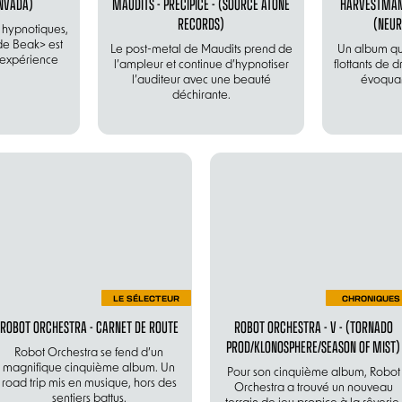
INVADA)
MAUDITS - PRÉCIPICE - (SOURCE ATONE
HARVESTMAN 
RECORDS)
(NEUR
 hypnotiques,
de Beak> est
Le post-metal de Maudits prend de
Un album qui
 expérience
l’ampleur et continue d’hypnotiser
flottants de 
l’auditeur avec une beauté
évoquan
déchirante.
LE SÉLECTEUR
CHRONIQUES
ROBOT ORCHESTRA - CARNET DE ROUTE
ROBOT ORCHESTRA - V - (TORNADO
PROD/KLONOSPHERE/SEASON OF MIST)
Robot Orchestra se fend d’un
magnifique cinquième album. Un
Pour son cinquième album, Robot
road trip mis en musique, hors des
Orchestra a trouvé un nouveau
sentiers battus.