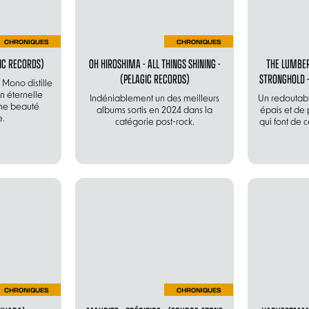
CHRONIQUES
CHRONIQUES
IC RECORDS)
OH HIROSHIMA - ALL THINGS SHINING -
THE LUMBER
(PELAGIC RECORDS)
STRONGHOLD 
Mono distille
n éternelle
Indéniablement un des meilleurs
Un redoutab
ne beauté
albums sortis en 2024 dans la
épais et de 
e.
catégorie post-rock.
qui font de 
CHRONIQUES
CHRONIQUES