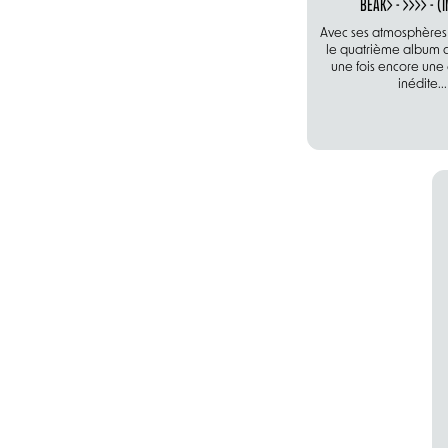
BEAK> - >>>> - (
Avec ses atmosphères
le quatrième album 
une fois encore une
inédite...