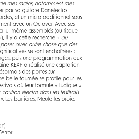
ses de mes mains, notamment mes
r par sa guitare Danelectro
rdes, et un micro additionnel sous
rément avec un Octaver. Avec ses
 a lui-même assemblés (au risque
, il y a cette recherche
« du
mposer avec autre chose que des
ignificatives se sont enchaînées :
urges, puis une programmation aux
caine KEXP a réalisé une captation
désormais des portes sur
ne belle tournée se profile pour les
tivals où leur formule « ludique »
« caution électro dans les festivals
 ».
Les barrières, Meule les broie.
on)
Terror