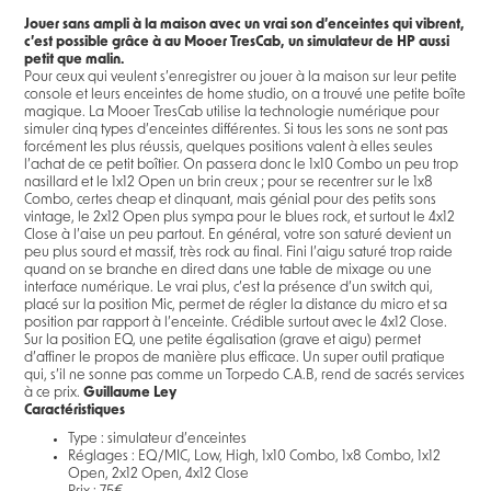
Jouer sans ampli à la maison avec un vrai son d’enceintes qui vibrent,
c’est possible grâce à au Mooer TresCab, un simulateur de HP aussi
petit que malin.
Pour ceux qui veulent s’enregistrer ou jouer à la maison sur leur petite
console et leurs enceintes de home studio, on a trouvé une petite boîte
magique. La Mooer TresCab utilise la technologie numérique pour
simuler cinq types d’enceintes différentes. Si tous les sons ne sont pas
forcément les plus réussis, quelques positions valent à elles seules
l’achat de ce petit boîtier. On passera donc le 1x10 Combo un peu trop
nasillard et le 1x12 Open un brin creux ; pour se recentrer sur le 1x8
Combo, certes cheap et clinquant, mais génial pour des petits sons
vintage, le 2x12 Open plus sympa pour le blues rock, et surtout le 4x12
Close à l’aise un peu partout. En général, votre son saturé devient un
peu plus sourd et massif, très rock au final. Fini l’aigu saturé trop raide
quand on se branche en direct dans une table de mixage ou une
interface numérique. Le vrai plus, c’est la présence d’un switch qui,
placé sur la position Mic, permet de régler la distance du micro et sa
position par rapport à l’enceinte. Crédible surtout avec le 4x12 Close.
Sur la position EQ, une petite égalisation (grave et aigu) permet
d’affiner le propos de manière plus efficace. Un super outil pratique
qui, s’il ne sonne pas comme un Torpedo C.A.B, rend de sacrés services
à ce prix.
Guillaume Ley
Caractéristiques
Type : simulateur d’enceintes
Réglages : EQ/MIC, Low, High, 1x10 Combo, 1x8 Combo, 1x12
Open, 2x12 Open, 4x12 Close