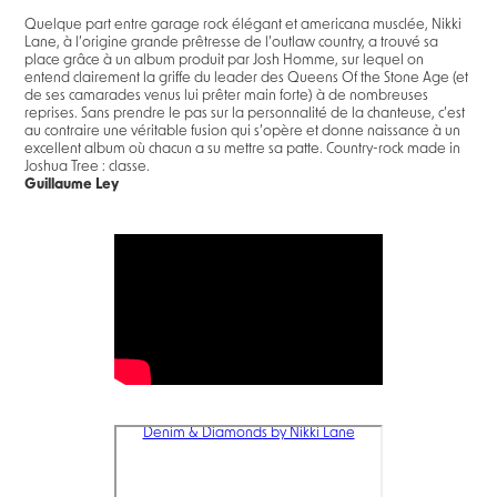
Quelque part entre garage rock élégant et americana musclée, Nikki
Lane, à l’origine grande prêtresse de l’outlaw country, a trouvé sa
place grâce à un album produit par Josh Homme, sur lequel on
entend clairement la griffe du leader des Queens Of the Stone Age (et
de ses camarades venus lui prêter main forte) à de nombreuses
reprises. Sans prendre le pas sur la personnalité de la chanteuse, c’est
au contraire une véritable fusion qui s’opère et donne naissance à un
excellent album où chacun a su mettre sa patte. Country-rock made in
Joshua Tree : classe.
Guillaume Ley
Denim & Diamonds by Nikki Lane