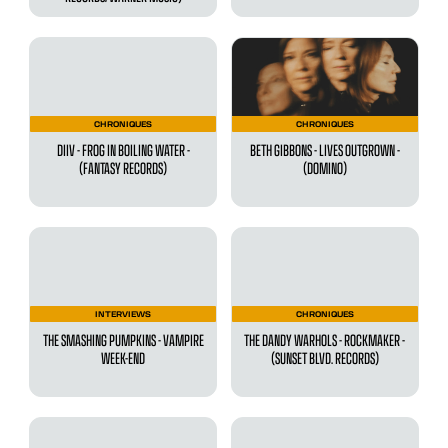
CHRONIQUES
CHRONIQUES
DIIV - FROG IN BOILING WATER -
BETH GIBBONS - LIVES OUTGROWN -
(FANTASY RECORDS)
(DOMINO)
INTERVIEWS
CHRONIQUES
THE SMASHING PUMPKINS - VAMPIRE
THE DANDY WARHOLS - ROCKMAKER -
WEEK-END
(SUNSET BLVD. RECORDS)