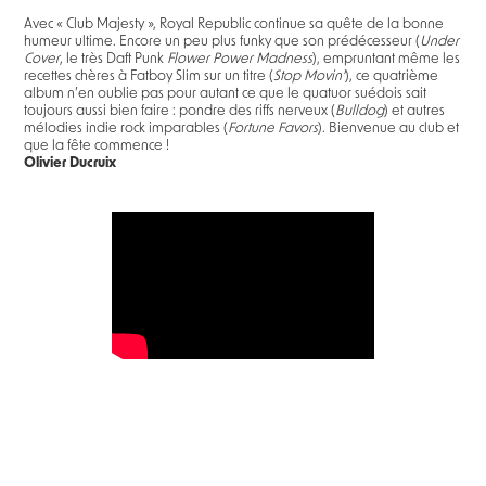
Avec « Club Majesty », Royal Republic continue sa quête de la bonne
humeur ultime. Encore un peu plus funky que son prédécesseur (
Under
Cover
, le très Daft Punk
Flower Power Madness
), empruntant même les
recettes chères à Fatboy Slim sur un titre (
Stop Movin’
), ce quatrième
album n’en oublie pas pour autant ce que le quatuor suédois sait
toujours aussi bien faire : pondre des riffs nerveux (
Bulldog
) et autres
mélodies indie rock imparables (
Fortune Favors
). Bienvenue au club et
que la fête commence !
Olivier Ducruix