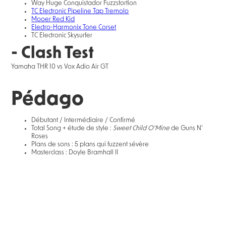
Way Huge Conquistador Fuzzstortion
TC Electronic Pipeline Tap Tremolo
Mooer Red Kid
Electro-Harmonix Tone Corset
TC Electronic Skysurfer
- Clash Test
Yamaha THR 10 vs Vox Adio Air GT
Pédago
Débutant / Intermédiaire / Confirmé
Total Song + étude de style :
Sweet Child O'Mine
de Guns N'
Roses
Plans de sons : 5 plans qui fuzzent sévère
Masterclass : Doyle Bramhall II