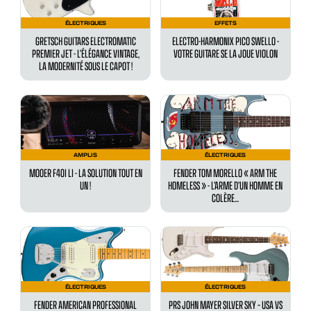
ÉLECTRIQUES
EFFETS
GRETSCH GUITARS ELECTROMATIC
ELECTRO-HARMONIX PICO SWELLO -
PREMIER JET - L’ÉLÉGANCE VINTAGE,
VOTRE GUITARE SE LA JOUE VIOLON
LA MODERNITÉ SOUS LE CAPOT !
AMPLIS
ÉLECTRIQUES
MOOER F40I LI - LA SOLUTION TOUT EN
FENDER TOM MORELLO « ARM THE
UN !
HOMELESS » - L’ARME D’UN HOMME EN
COLÈRE...
ÉLECTRIQUES
ÉLECTRIQUES
FENDER AMERICAN PROFESSIONAL
PRS JOHN MAYER SILVER SKY – USA VS