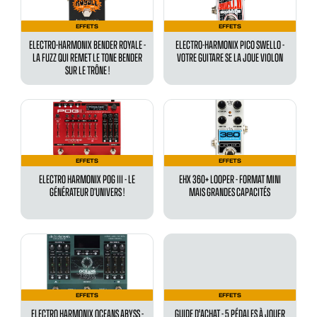
EFFETS
EFFETS
ELECTRO-HARMONIX BENDER ROYALE -
ELECTRO-HARMONIX PICO SWELLO -
LA FUZZ QUI REMET LE TONE BENDER
VOTRE GUITARE SE LA JOUE VIOLON
SUR LE TRÔNE !
EFFETS
EFFETS
ELECTRO HARMONIX POG III - LE
EHX 360+ LOOPER - FORMAT MINI
GÉNÉRATEUR D’UNIVERS !
MAIS GRANDES CAPACITÉS
EFFETS
EFFETS
ELECTRO HARMONIX OCEANS ABYSS -
GUIDE D'ACHAT - 5 PÉDALES À JOUER