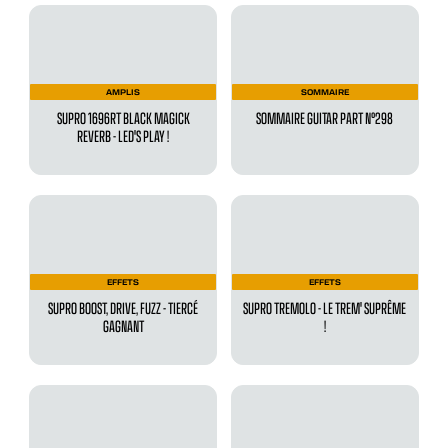
AMPLIS
SOMMAIRE
SUPRO 1696RT BLACK MAGICK
SOMMAIRE GUITAR PART N°298
REVERB - LED'S PLAY !
EFFETS
EFFETS
SUPRO BOOST, DRIVE, FUZZ - TIERCÉ
SUPRO TREMOLO - LE TREM' SUPRÊME
GAGNANT
!