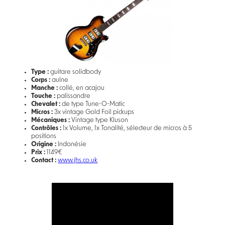
Type :
guitare solidbody
Corps :
aulne
Manche :
collé, en acajou
Touche :
palissandre
Chevalet :
de type Tune-O-Matic
Micros :
3x vintage Gold Foil pickups
Mécaniques :
Vintage type Kluson
Contrôles :
1x Volume, 1x Tonalité, sélecteur de micros à 5
positions
Origine :
Indonésie
Prix :
1149€
Contact :
www.jhs.co.uk