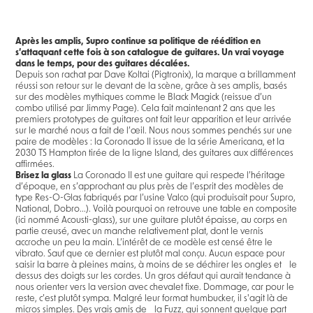
Après les amplis, Supro continue sa politique de réédition en
s’attaquant cette fois à son catalogue de guitares. Un vrai voyage
dans le temps, pour des guitares décalées.
Depuis son rachat par Dave Koltai (Pigtronix), la marque a brillamment
réussi son retour sur le devant de la scène, grâce à ses amplis, basés
sur des modèles mythiques comme le Black Magick (reissue d’un
combo utilisé par Jimmy Page). Cela fait maintenant 2 ans que les
premiers prototypes de guitares ont fait leur apparition et leur arrivée
sur le marché nous a fait de l’œil. Nous nous sommes penchés sur une
paire de modèles : la Coronado II issue de la série Americana, et la
2030 TS Hampton tirée de la ligne Island, des guitares aux différences
affirmées.
Brisez la glass
La Coronado II est une guitare qui respecte l’héritage
d’époque, en s’approchant au plus près de l’esprit des modèles de
type Res-O-Glas fabriqués par l’usine Valco (qui produisait pour Supro,
National, Dobro...). Voilà pourquoi on retrouve une table en composite
(ici nommé Acousti-glass), sur une guitare plutôt épaisse, au corps en
partie creusé, avec un manche relativement plat, dont le vernis
accroche un peu la main. L’intérêt de ce modèle est censé être le
vibrato. Sauf que ce dernier est plutôt mal conçu. Aucun espace pour
saisir la barre à pleines mains, à moins de se déchirer les ongles et le
dessus des doigts sur les cordes. Un gros défaut qui aurait tendance à
nous orienter vers la version avec chevalet fixe. Dommage, car pour le
reste, c’est plutôt sympa. Malgré leur format humbucker, il s'agit là de
micros simples. Des vrais amis de la Fuzz, qui sonnent quelque part