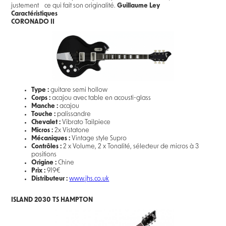
justement ce qui fait son originalité.
Guillaume Ley
Caractéristiques
CORONADO II
Type :
guitare semi hollow
Corps :
acajou avec table en acousti-glass
Manche :
acajou
Touche :
palissandre
Chevalet :
Vibrato Tailpiece
Micros :
2x Vistatone
Mécaniques :
Vintage style Supro
Contrôles :
2 x Volume, 2 x Tonalité, sélecteur de micros à 3
positions
Origine :
Chine
Prix :
919€
Distributeur :
www.jhs.co.uk
ISLAND 2030 TS HAMPTON