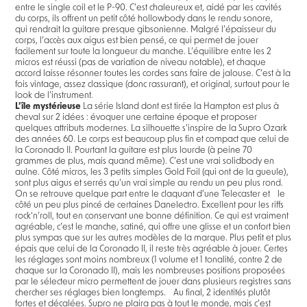
entre le single coil et le P-90. C’est chaleureux et, aidé par les cavités
du corps, ils offrent un petit côté hollowbody dans le rendu sonore,
qui rendrait la guitare presque gibsonienne. Malgré l’épaisseur du
corps, l’accès aux aigus est bien pensé, ce qui permet de jouer
facilement sur toute la longueur du manche. L’équilibre entre les 2
micros est réussi (pas de variation de niveau notable), et chaque
accord laisse résonner toutes les cordes sans faire de jalouse. C’est à la
fois vintage, assez classique (donc rassurant), et original, surtout pour le
look de l’instrument.
L’île mystérieuse
La série Island dont est tirée la Hampton est plus à
cheval sur 2 idées : évoquer une certaine époque et proposer
quelques attributs modernes. La silhouette s’inspire de la Supro Ozark
des années 60. Le corps est beaucoup plus fin et compact que celui de
la Coronado II. Pourtant la guitare est plus lourde (à peine 70
grammes de plus, mais quand même). C’est une vrai solidbody en
aulne. Côté micros, les 3 petits simples Gold Foil (qui ont de la gueule),
sont plus aigus et serrés qu’un vrai simple au rendu un peu plus rond.
On se retrouve quelque part entre le claquant d’une Telecaster et le
côté un peu plus pincé de certaines Danelectro. Excellent pour les riffs
rock‘n’roll, tout en conservant une bonne définition. Ce qui est vraiment
agréable, c’est le manche, satiné, qui offre une glisse et un confort bien
plus sympas que sur les autres modèles de la marque. Plus petit et plus
épais que celui de la Coronado II, il reste très agréable à jouer. Certes
les réglages sont moins nombreux (1 volume et 1 tonalité, contre 2 de
chaque sur la Coronado II), mais les nombreuses positions proposées
par le sélecteur micro permettent de jouer dans plusieurs registres sans
chercher ses réglages bien longtemps. Au final, 2 identités plutôt
fortes et décalées. Supro ne plaira pas à tout le monde, mais c’est