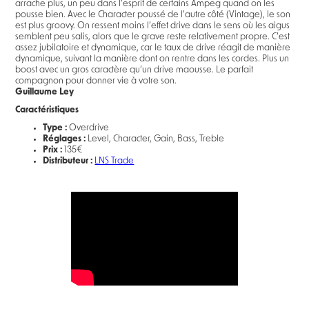
arrache plus, un peu dans l’esprit de certains Ampeg quand on les
pousse bien. Avec le Character poussé de l’autre côté (Vintage), le son
est plus groovy. On ressent moins l’effet drive dans le sens où les aigus
semblent peu salis, alors que le grave reste relativement propre. C’est
assez jubilatoire et dynamique, car le taux de drive réagit de manière
dynamique, suivant la manière dont on rentre dans les cordes. Plus un
boost avec un gros caractère qu’un drive maousse. Le parfait
compagnon pour donner vie à votre son.
Guillaume Ley
Caractéristiques
Type :
Overdrive
Réglages :
Level, Character, Gain, Bass, Treble
Prix :
135€
Distributeur :
LNS Trade