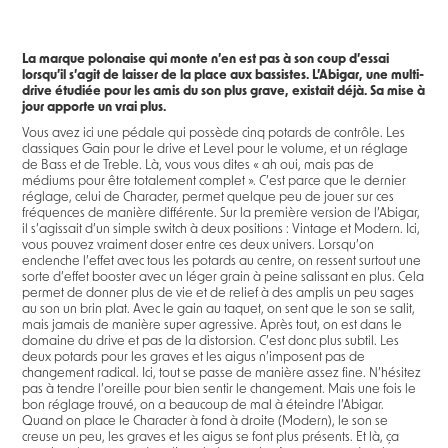
La marque polonaise qui monte n’en est pas à son coup d’essai
lorsqu’il s’agit de laisser de la place aux bassistes. L’Abigar, une multi-
drive étudiée pour les amis du son plus grave, existait déjà. Sa mise à
jour apporte un vrai plus.
Vous avez ici une pédale qui possède cinq potards de contrôle. Les
classiques Gain pour le drive et Level pour le volume, et un réglage
de Bass et de Treble. Là, vous vous dites « ah oui, mais pas de
médiums pour être totalement complet ». C’est parce que le dernier
réglage, celui de Character, permet quelque peu de jouer sur ces
fréquences de manière différente. Sur la première version de l’Abigar,
il s’agissait d’un simple switch à deux positions : Vintage et Modern. Ici,
vous pouvez vraiment doser entre ces deux univers. Lorsqu’on
enclenche l’effet avec tous les potards au centre, on ressent surtout une
sorte d’effet booster avec un léger grain à peine salissant en plus. Cela
permet de donner plus de vie et de relief à des amplis un peu sages
au son un brin plat. Avec le gain au taquet, on sent que le son se salit,
mais jamais de manière super agressive. Après tout, on est dans le
domaine du drive et pas de la distorsion. C’est donc plus subtil. Les
deux potards pour les graves et les aigus n’imposent pas de
changement radical. Ici, tout se passe de manière assez fine. N’hésitez
pas à tendre l’oreille pour bien sentir le changement. Mais une fois le
bon réglage trouvé, on a beaucoup de mal à éteindre l’Abigar.
Quand on place le Character à fond à droite (Modern), le son se
creuse un peu, les graves et les aigus se font plus présents. Et là, ça