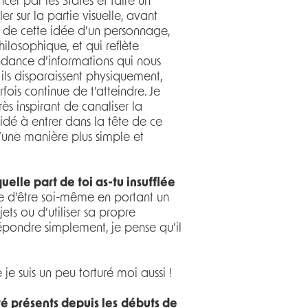
cer par les States et faire un
er sur la partie visuelle, avant
r de cette idée d’un personnage,
hilosophique, et qui reflète
ndance d’informations qui nous
ils disparaissent physiquement,
fois continue de t’atteindre. Je
rès inspirant de canaliser la
aidé à entrer dans la tête de ce
 d’une manière plus simple et
uelle part de toi as-tu insufflée
ile d’être soi-même en portant un
ets ou d’utiliser sa propre
répondre simplement, je pense qu’il
je suis un peu torturé moi aussi !
té présents depuis les
débuts de