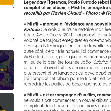
Legendary Tigerman, Paulo Furtado rebat l
complet et un album, « Misfit », enregistré 
recueillis par Flavien Giraud – Photo : © F
« Misfit » marque à l’évidence une nouvel
Furtado
:
Je crois que d’une certaine manière
band. Avec « True » (2014), j’ai poussé le truc 
volonté de toujours enregistrer en one-man-ba
des aspects techniques au lieu de travailler sur
autre côté, c’était très naturel, j’ai commenc
Ndr)
à la batterie, pour quelques chansons qui 
milieu de la dernière tournée, João
(Cabrita. 
concerts – il avait fait les arrangements de cui
2026
plus présent et un langage s’est développé en
j’ai composé cet album pour le trio et c’est 
reproduire les parties de basse que nous avion
« Misfit » est accompagné d’un film, commen
ne voulais pas commencer un nouvel album d
compilant des chansons plus ou moins ancienn
let