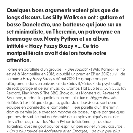
Quelques bons arguments valent plus que de
longs discours. Les Silly Walks en ont : guitare et
basse Danelectro, une batteuse qui joue sur un
set minimaliste, un Theremin, un patronyme en
hommage aux Monty Python et un album
intitulé « Hazy Fuzzy Buzzy »… Ce trio
montpelliérain avait dès lors toute notre
attention.
Formé en parallèle d’un groupe
« plus rockab’ »
(Wild Karma), le trio
est né à Montpellier en 2016, a publié un premier EP en 2017, suivi de
l’album « Hazy Fuzzy Buzzy » début 2019. Le groupe baigne
allègrement dans un univers fait de séries B/séries Z, de psychobilly,
de rock garage et de surf music, où Cramps, Flat Duo Jets, Gun Club, Jay
Reatard, King Khan & The BBQ Show, ou les Monsters du Reverend
Beatman, rendent le quotidien un peu plus fun et
bigger than life
.
Fidèles à l’esthétique du genre, guitariste et bassiste se sont donc
équipés en Danelectro, et complètent leur palette d’un Theremin,
dont ce dernier joue avec son manche de basse, inspiré par quelques
groupes de surf. Le tout agrémenté de samples repiqués dans des
films d’horreur, chez les Monty Python (décidément) ou chez
Tarantino, avec un goût pour cet esprit un peu noir et un peu absurde...
«
On a plus tourné en Angleterre et en Espagne, on a un peu plus