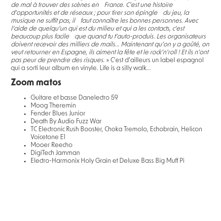
de mal à trouver des scènes en France. C’est une histoire
d’opportunités et de réseaux ; pour tirer son épingle du jeu, la
musique ne suffit pas, il faut connaître les bonnes personnes. Avec
l’aide de quelqu’un qui est du milieu et qui a les contacts, c’est
beaucoup plus facile que quand tu t’auto-produis. Les organisateurs
doivent recevoir des milliers de mails... Maintenant qu’on y a goûté, on
veut retourner en Espagne, ils aiment la fête et le rock’n’roll ! Et ils n’ont
pas peur de prendre des risques.
» C’est d’ailleurs un label espagnol
qui a sorti leur album en vinyle. Life is a silly walk...
Zoom matos
Guitare et basse Danelectro 59
Moog Theremin
Fender Blues Junior
Death By Audio Fuzz War
TC Electronic Rush Booster, Choka Tremolo, Echobrain, Helicon
Voicetone E1
Mooer Reecho
DigiTech Jamman
Electro-Harmonix Holy Grain et Deluxe Bass Big Muff Pi