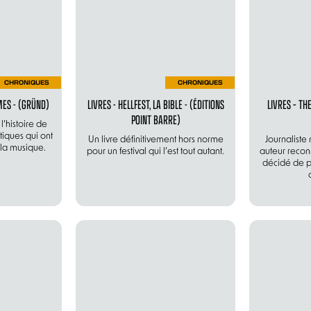
CHRONIQUES
CHRONIQUES
MES - (GRÜND)
LIVRES - HELLFEST, LA BIBLE - (ÉDITIONS
LIVRES – TH
POINT BARRE)
’histoire de
iques qui ont
Un livre définitivement hors norme
Journaliste 
 la musique.
pour un festival qui l’est tout autant.
auteur reco
décidé de p