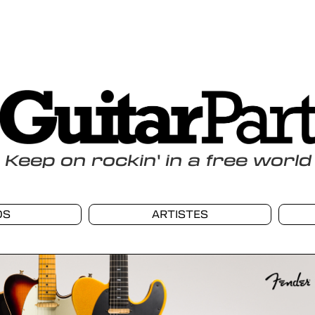
Keep
on
rockin
'
in a free world
OS
ARTISTES