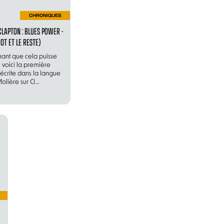
CHRONIQUES
 CLAPTON : BLUES POWER -
OT ET LE RESTE)
nant que cela puisse
, voici la première
écrite dans la langue
lière sur Cl...