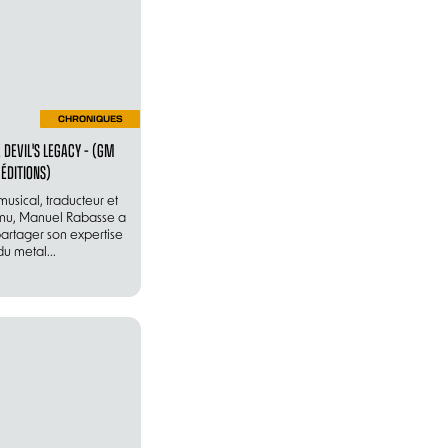
CHRONIQUES
E DEVIL'S LEGACY – (GM
ÉDITIONS)
musical, traducteur et
nnu, Manuel Rabasse a
artager son expertise
du metal...