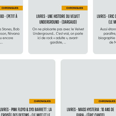
CHRONIQUES
CHRONIQUES
BD - (PETIT À
LIVRES - UNE HISTOIRE DU VELVET
LIVRES - ERIC
UNDERGROUND - (DARGAUD)
(LE M
es Stones, Bob
On ne plaisante pas avec le Velvet
Aussi éton
kson, Nirvana
Underground… C’est vrai, on parle
paraître
ou encore
ici de rock « adulte », avant-
biographie 
...
gardiste, ...
de Mo
CHRONIQUES
CHRONIQUES
LIVRES - PINK FLOYD & SYD BARRETT : LA
LIVRES - MASS HYSTERIA : 10 ANS DE
CROISÉE DES DESTINS - (LE MOT ET LE
FURIA - (ÉRIC CANTO)