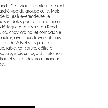
d… C’est vrai, on parle ici de rock
l’archétype du groupe culte. Mais
 de la BD irrévérencieuse, le
ec ses idoles pour contempler ce
dézingue à tout va : Lou Reed,
, Nico, Andy Warhol et compagnie
autres, avec leurs travers et leurs
ours du Velvet sans plus trop
ue, fable, caricature, délire et
pesque », mais un regard finalement
orkais et son rendez-vous manqué
de.