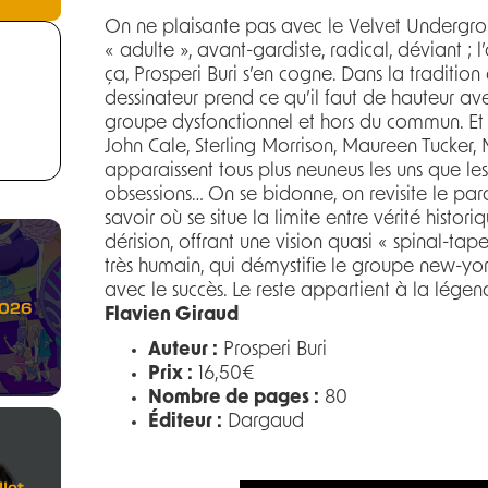
On ne plaisante pas avec le Velvet Undergroun
« adulte », avant-gardiste, radical, déviant ; 
ça, Prosperi Buri s’en cogne. Dans la tradition
dessinateur prend ce qu’il faut de hauteur av
groupe dysfonctionnel et hors du commun. Et 
John Cale, Sterling Morrison, Maureen Tucker
apparaissent tous plus neuneus les uns que les 
obsessions… On se bidonne, on revisite le parc
savoir où se situe la limite entre vérité historiq
dérision, offrant une vision quasi « spinal-ta
très humain, qui démystifie le groupe new-y
avec le succès. Le reste appartient à la légen
2026
Flavien Giraud
Auteur :
Prosperi Buri
Prix :
16,50€
Nombre de pages :
80
Éditeur :
Dargaud
let