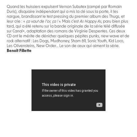
Quand les huissiers expulsent Vernon Subutex (campé par Romain
Duris), disquaire indépendant qui a mis la clé sous la porte, il les
nargue, brandissant le test pressing du premier album des Thugs, et
leur crie : «
ça vaut de l’or, ça !
». Mais c’est
As Happy As
, paru bien plus
tard, qui a été retenu sur la bande originale de la série télé diffusée
sur Canal+, adaptation des romans de Virginie Despentes. Ces deux
CD ont le mérite de dénicher quelques pépites punks, new wave et de
rock alternatif : Les Dogs, Mudhoney, Sham 69, Sonic Youth, Kid Loco,
Les Olivensteins, New Order… Le son de ceux qui aiment la série.
Benoît Fillette