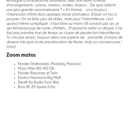
témoigne d’un éclectisme ambitieux, avec une belle richesse
d’arrangements : cuivres, claviers, cordes, chœurs... De quoi obtenir
une plus grande reconnaissance ? «
En France, on a toujours
l’impression d’être dans quelque chose d’amateur, d’avoir un truc à
prouver. On va faire plus de dates, mais pour l’intermittence, c’est
quand même compliqué : il faut faire au moins 55 concerts par an, ce
qui fait beaucoup de route, d’hôtels... Et quand tu refais un disque, il ne
faut pas prendre trop de temps au risque de perdre ton intermittence.
Tu n’es pas serein, toujours
dans une espèce de précarité, à moins de
devenir très gros et de prendre plein de thune, mais ça n’arrivera pas !
(rires)
Zoom matos
Fender Stratocaster, Mustang, Precision
Music Man 410-HD 130
Fender Bassman et Twin
Electro-Harmonix Big Muff
Death By Audio Fuzz War
Boss RE-20 Space Echo