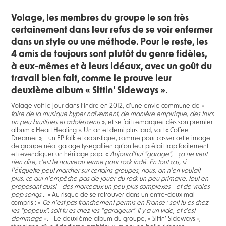
Volage, les membres du groupe le son très
certainement dans leur refus de se voir enfermer
dans un style ou une méthode. Pour le reste, les
4 amis de toujours sont plutôt du genre fidèles,
à eux-mêmes et à leurs idéaux, avec un goût du
travail bien fait, comme le prouve leur
deuxième album « Sittin’ Sideways ».
Volage voit le jour dans l’Indre en 2012, d’une envie commune de «
faire de la musique hyper naïvement, de manière empirique, des trucs
un peu bruitistes et adolescents
»
,
et se fait remarquer dès son premier
album « Heart Healing ». Un an et demi plus tard, sort « Coffee
Dreamer », un EP folk et acoustique, comme pour casser cette image
de groupe néo-garage tysegallien qu’on leur prêtait trop facilement
et revendiquer un héritage pop. «
Aujourd’hui “garage”, ça ne veut
rien dire, c’est le nouveau terme pour rock indé. En tout cas, si
l’étiquette peut marcher sur certains groupes, nous, on n’en voulait
plus, ce qui n’empêche pas de jouer du rock un peu primaire, tout en
proposant aussi des morceaux un peu plus complexes et de vraies
pop songs...
» Au risque de se retrouver dans un entre-deux mal
compris : «
Ce n’est pas franchement permis en France : soit tu es chez
les “popeux”, soit tu es chez les “garageux”. Il y a un vide, et c’est
dommage
»
.
Le deuxième album du groupe, « Sittin’ Sideways »,