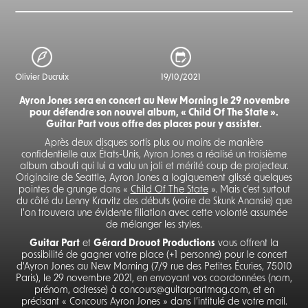
Olivier Ducruix
19/10/2021
Ayron Jones sera en concert au New Morning le 29 novembre
pour défendre son nouvel album, « Child Of The State ».
Guitar Part vous offre des places pour y assister.
Après deux disques sortis plus ou moins de manière
confidentielle aux États-Unis, Ayron Jones a réalisé un troisième
album abouti qui lui a valu un joli et mérité coup de projecteur.
Originaire de Seattle, Ayron Jones a logiquement glissé quelques
pointes de grunge dans «
Child Of The State
». Mais c’est surtout
du côté du Lenny Kravitz des débuts (voire de Skunk Anansie) que
l'on trouvera une évidente filiation avec cette volonté assumée
de mélanger les styles.
Guitar Part
et
Gérard Drouot Productions
vous offrent la
possibilité de gagner votre place (+1 personne) pour le concert
d'Ayron Jones au New Morning (7/9 rue des Petites Écuries, 75010
Paris), le 29 novembre 2021, en envoyant vos coordonnées (nom,
prénom, adresse) à concours@guitarpartmag.com, et en
précisant « Concours Ayron Jones » dans l’intitulé de votre mail.