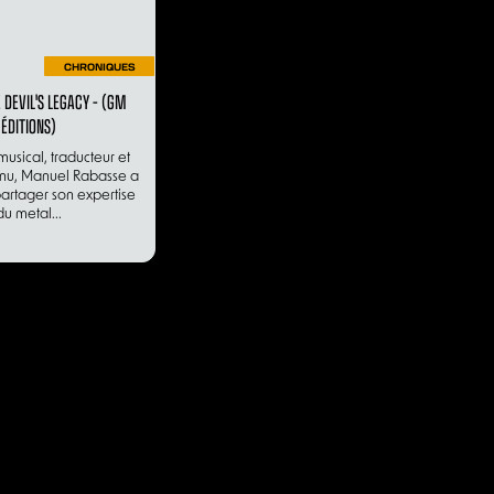
CHRONIQUES
E DEVIL'S LEGACY – (GM
ÉDITIONS)
musical, traducteur et
nnu, Manuel Rabasse a
artager son expertise
du metal...