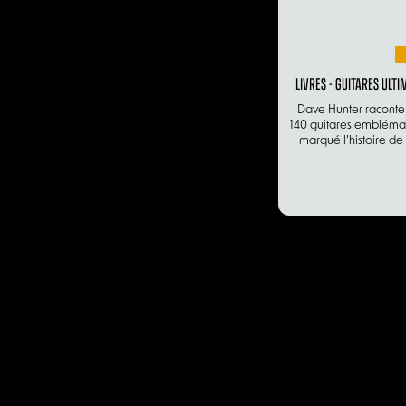
LIVRES - GUITARES ULTI
Dave Hunter raconte l
140 guitares emblémat
marqué l’histoire de