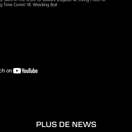
 Born In The U.S.A. 13. Brilliant Disguise 14. Living Proof 15.
g Time Comin’ 18. Wrecking Ball
PLUS DE NEWS