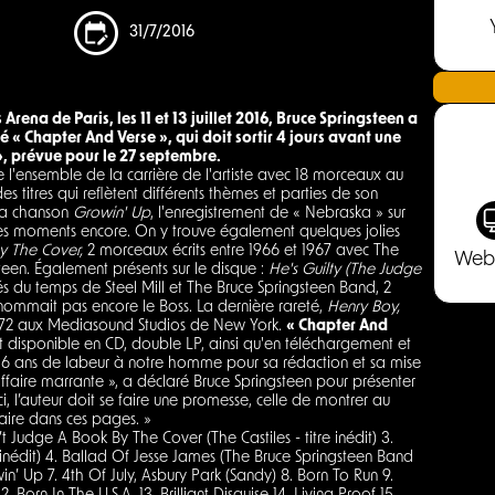
31/7/2016
Arena de Paris, les 11 et 13 juillet 2016, Bruce Springsteen a
é « Chapter And Verse », qui doit sortir 4 jours avant une
, prévue pour le 27 septembre.
l'ensemble de la carrière de l'artiste avec 18 morceaux au
s titres qui reflètent différents thèmes et parties de son
la chanson
Growin' Up
, l'enregistrement de « Nebraska » sur
es moments encore. On y trouve également quelques jolies
y The Cover,
2 morceaux écrits entre 1966 et 1967 avec The
Web
teen. Également présents sur le disque :
He's Guilty (The Judge
oués du temps de Steel Mill et The Bruce Springsteen Band, 2
rnommait pas encore le Boss. La dernière rareté,
Henry Boy,
 1972 aux Mediasound Studios de New York.
« Chapter And
disponible en CD, double LP, ainsi qu'en téléchargement et
6 ans de labeur à notre homme pour sa rédaction et sa mise
ffaire marrante », a déclaré Bruce Springsteen pour présenter
i, l’auteur doit se faire une promesse, celle de montrer au
 faire dans ces pages. »
an’t Judge A Book By The Cover (The Castiles - titre inédit) 3.
re inédit) 4. Ballad Of Jesse James (The Bruce Springsteen Band
rowin’ Up 7. 4th Of July, Asbury Park (Sandy) 8. Born To Run 9.