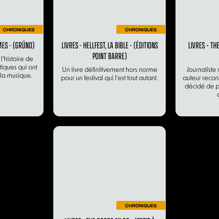
CHRONIQUES
CHRONIQUES
MES - (GRÜND)
LIVRES - HELLFEST, LA BIBLE - (ÉDITIONS
LIVRES – TH
POINT BARRE)
’histoire de
iques qui ont
Un livre définitivement hors norme
Journaliste 
 la musique.
pour un festival qui l’est tout autant.
auteur reco
décidé de p
CHRONIQUES