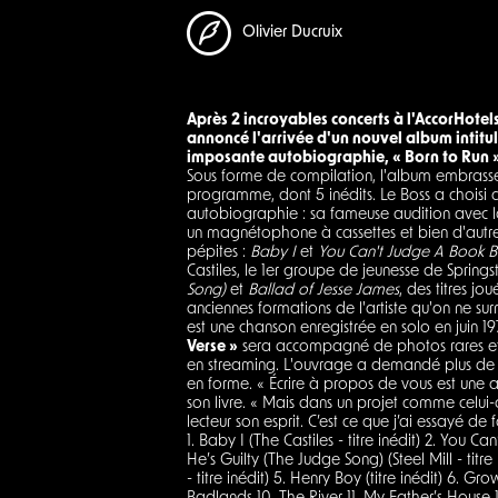
Olivier Ducruix
Après 2 incroyables concerts à l'AccorHotels 
annoncé l'arrivée d'un nouvel album intitul
imposante autobiographie, « Born to Run »
Sous forme de compilation, l'album embrasse 
programme, dont 5 inédits. Le Boss a choisi de
autobiographie : sa fameuse audition avec 
un magnétophone à cassettes et bien d'autr
pépites :
Baby I
et
You Can't Judge A Book B
Castiles, le 1er groupe de jeunesse de Springs
Song)
et
Ballad of Jesse James
, des titres j
anciennes formations de l'artiste qu'on ne su
est une chanson enregistrée en solo en juin
Verse »
sera accompagné de photos rares et 
en streaming. L'ouvrage a demandé plus de 
en forme. « Écrire à propos de vous est une a
son livre. « Mais dans un projet comme celui-c
lecteur son esprit. C’est ce que j’ai essayé de
1. Baby I (The Castiles - titre inédit) 2. You C
He’s Guilty (The Judge Song) (Steel Mill - tit
- titre inédit) 5. Henry Boy (titre inédit) 6. G