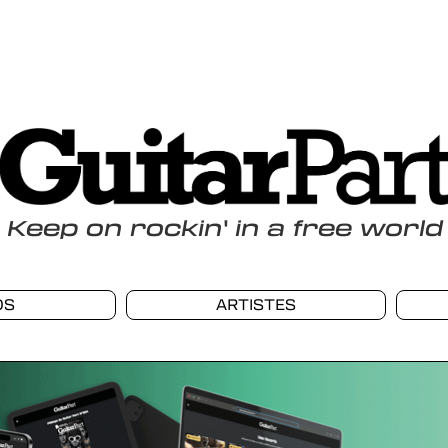
Keep
on
rockin
'
in a free world
OS
ARTISTES