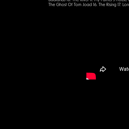
Badlands 10. The River 11. My Father’s House 12.
The Ghost Of Tom Joad 16. The Rising 17. Lon