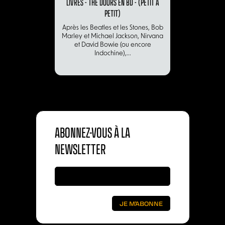
LIVRES - THE DOORS EN BD - (PETIT À
PETIT)
Après les Beatles et les Stones, Bob
Marley et Michael Jackson, Nirvana
et David Bowie (ou encore
Indochine),...
ABONNEZ-VOUS À LA
NEWSLETTER