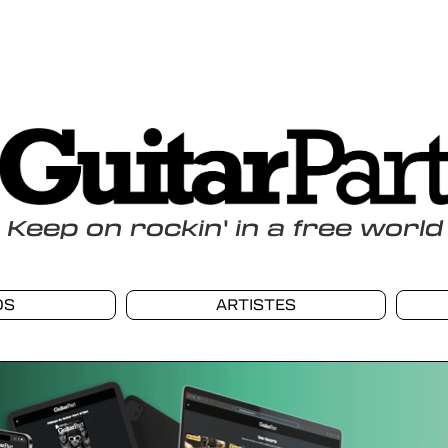
Keep
on
rockin
'
in a free world
OS
ARTISTES