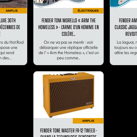
AMPLIS
ÉLECTRIQUES
LUXE 30TH
FENDER TOM MORELLO « ARM THE
FENDER AM
DÉCENNIES DE
HOMELESS » - L’ARME D’UN HOMME EN
CLASSIC JAGU
E
COLÈRE...
REVISI
ans du Hot Rod
On ne va pas se mentir : voir
La Jaguar, n
opose une
débarquer une réplique officielle
toujours eu c
qui rend
de l’ « Arm the Homeless », c’est un
attire les reg
 des...
peu comme..
AMPLIS
FENDER TONE MASTER FR-12 TWEED -