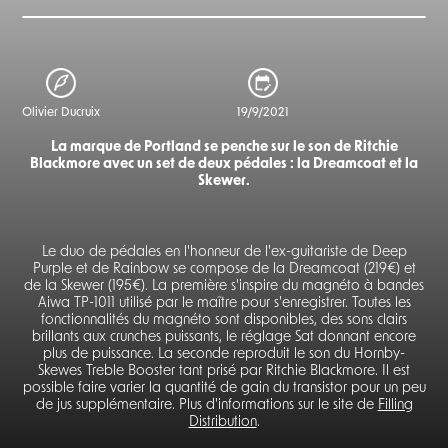
Olivier Ducruix
19/9/2021
La marque de Portland se penche sur le son de Ritchie
Blackmore avec un set de deux pédales : la Dreamcoat et la
Skewer.
Le duo de pédales en l'honneur de l'ex-guitariste de Deep
Purple et de Rainbow se compose de la Dreamcoat (219€) et
de la Skewer (195€). La première s'inspire du magnéto à bandes
Aiwa TP-1011 utilisé par le maître pour s'enregistrer. Toutes les
fonctionnalités du magnéto sont disponibles, des sons clairs
brillants aux crunches puissants, le réglage Sat donnant encore
plus de puissance. La seconde reproduit le son du Hornby-
Skewes Treble Booster tant prisé par Ritchie Blackmore. Il est
possible faire varier la quantité de gain du transistor pour un peu
de jus supplémentaire. Plus d'informations sur le site de
Filling
Distribution
.