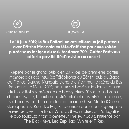
Olivier Ducruix
10/6/2019
Le 18 juin 2019, le Bus Palladium accueillera un joli plateau
avec Dätcha Mandala en tête d’affiche pour une soirée
placée sous le signe du rock tendance 70’s. Guitar Part vous
offre la possibilité d’assister au concert.
Repéré par le grand public en 2017 lors de premières parties
mémorables des Insus (ex-Téléphone) au Zénith, puis au Stade
de France,
Dätcha Mandala
viendra enflammer la scène du Bus
Palladium, le 18 juin 2019, pour un set basé sur le dernier album
du trio, « Rokh », mélange de heavy blues 70’s à la Led Zep et
de rock psyché, le tout enregistré, mixé et masterisé à l’ancienne,
sur bandes, par le producteur britannique Clive Martin (Queen,
Stereophonics, Reef, Dolly…). En première partie, deux groupes à
suivre de près : The Black Wizards (heavy blues du Portugal) et
le duo toulousain fort prometteur The Twin Souls, influencé par
The Black Keys, Led Zep, Jack White et T. Rex.