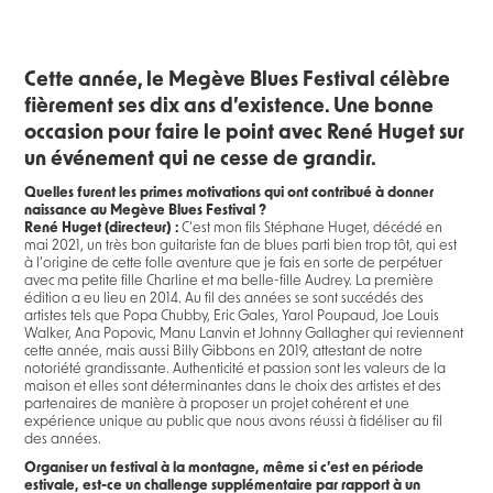
Cette année, le Megève Blues Festival célèbre
fièrement ses dix ans d’existence. Une bonne
occasion pour faire le point avec René Huget sur
un événement qui ne cesse de grandir.
Quelles furent les primes motivations qui ont contribué à donner
naissance au Megève Blues Festival ?
René Huget (directeur) :
C’est mon fils Stéphane Huget, décédé en
mai 2021, un très bon guitariste fan de blues parti bien trop tôt, qui est
à l’origine de cette folle aventure que je fais en sorte de perpétuer
avec ma petite fille Charline et ma belle-fille Audrey. La première
édition a eu lieu en 2014. Au fil des années se sont succédés des
artistes tels que Popa Chubby, Eric Gales, Yarol Poupaud, Joe Louis
Walker, Ana Popovic, Manu Lanvin et Johnny Gallagher qui reviennent
cette année, mais aussi Billy Gibbons en 2019, attestant de notre
notoriété grandissante. Authenticité et passion sont les valeurs de la
maison et elles sont déterminantes dans le choix des artistes et des
partenaires de manière à proposer un projet cohérent et une
expérience unique au public que nous avons réussi à fidéliser au fil
des années.
Organiser un festival à la montagne, même si c’est en période
estivale, est-ce un challenge supplémentaire par rapport à un