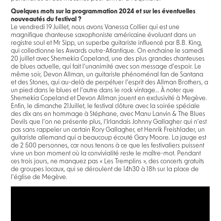
Quelques mots sur la programmation 2024 et sur les éventuelles
nouveautés du festival ?
Le vendredi 19 Juillet, nous avons Vanessa Collier qui est une
magnifique chanteuse saxophoniste américaine évoluant dans un
registre soul et Mr Sipp, un superbe guitariste influencé par B.B. King,
qui collectionne les Awards outre-Atlantique. On enchaine le samedi
20 juillet avec Shemekia Copeland, une des plus grandes chanteuses
de blues actuelle, qui fait l’unanimité avec son message d’espoir. Le
même soir, Devon Allman, un guitariste phénoménal fan de Santana
et des Stones, qui au-delà de perpétuer l’esprit des Allman Brothers, a
un pied dans le blues et l’autre dans le rock vintage… À noter que
Shemekia Copeland et Devon Allman jouent en exclusivité à Megève.
Enfin, le dimanche 21Juillet, le festival clôture avec la soirée spéciale
des dix ans en hommage à Stéphane, avec Manu Lanvin & The Blues
Devils que l’on ne présente plus, l’Irlandais Johnny Gallagher qui n’est
pas sans rappeler un certain Rory Gallagher, et Henrik Freishlader, un
guitariste allemand qui a beaucoup écouté Gary Moore. La jauge est
de 2 500 personnes, car nous tenons à ce que les festivaliers puissent
vivre un bon moment où la convivialité reste le maître-mot. Pendant
ces trois jours, ne manquez pas « Les Tremplins », des concerts gratuits
de groupes locaux, qui se déroulent de 14h30 à 18h sur la place de
l’église de Megève.