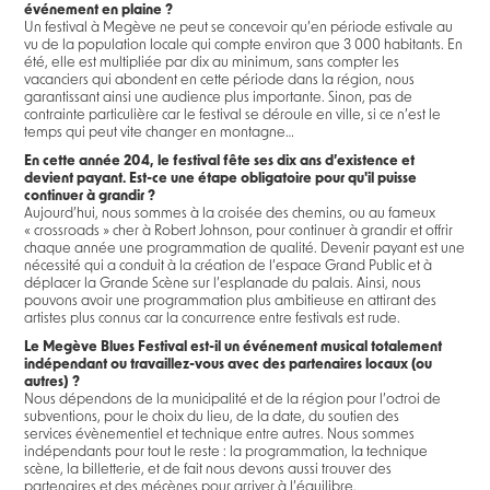
événement en plaine ?
Un festival à Megève ne peut se concevoir qu’en période estivale au
vu de la population locale qui compte environ que 3 000 habitants. En
été, elle est multipliée par dix au minimum, sans compter les
vacanciers qui abondent en cette période dans la région, nous
garantissant ainsi une audience plus importante. Sinon, pas de
contrainte particulière car le festival se déroule en ville, si ce n’est le
temps qui peut vite changer en montagne…
En cette année 204, le festival fête ses dix ans d’existence et
devient payant. Est-ce une étape obligatoire pour qu'il puisse
continuer à grandir ?
Aujourd’hui, nous sommes à la croisée des chemins, ou au fameux
« crossroads » cher à Robert Johnson, pour continuer à grandir et offrir
chaque année une programmation de qualité. Devenir payant est une
nécessité qui a conduit à la création de l’espace Grand Public et à
déplacer la Grande Scène sur l’esplanade du palais. Ainsi, nous
pouvons avoir une programmation plus ambitieuse en attirant des
artistes plus connus car la concurrence entre festivals est rude.
Le Megève Blues Festival est-il un événement musical totalement
indépendant ou travaillez-vous avec des partenaires locaux (ou
autres) ?
Nous dépendons de la municipalité et de la région pour l’octroi de
subventions, pour le choix du lieu, de la date, du soutien des
services évènementiel et technique entre autres. Nous sommes
indépendants pour tout le reste : la programmation, la technique
scène, la billetterie, et de fait nous devons aussi trouver des
partenaires et des mécènes pour arriver à l’équilibre.